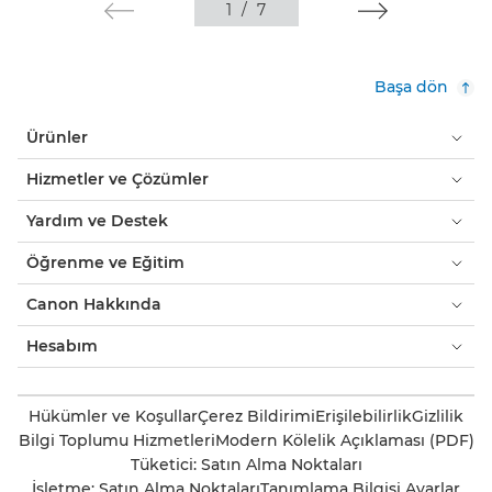
1
/
7
Başa dön
Ürünler
Hizmetler ve Çözümler
Yardım ve Destek
Öğrenme ve Eğitim
Canon Hakkında
Hesabım
Hükümler ve Koşullar
Çerez Bildirimi
Erişilebilirlik
Gizlilik
Bilgi Toplumu Hizmetleri
Modern Kölelik Açıklaması (PDF)
Tüketici: Satın Alma Noktaları
İşletme: Satın Alma Noktaları
Tanımlama Bilgisi Ayarlar