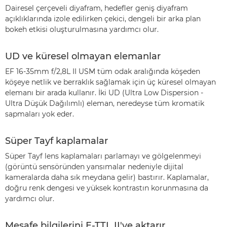
Dairesel çerçeveli diyafram, hedefler geniş diyafram
açıklıklarında izole edilirken çekici, dengeli bir arka plan
bokeh etkisi oluşturulmasına yardımcı olur.
UD ve küresel olmayan elemanlar
EF 16-35mm f/2,8L II USM tüm odak aralığında köşeden
köşeye netlik ve berraklık sağlamak için üç küresel olmayan
elemanı bir arada kullanır. İki UD (Ultra Low Dispersion -
Ultra Düşük Dağılımlı) eleman, neredeyse tüm kromatik
sapmaları yok eder.
Süper Tayf kaplamalar
Süper Tayf lens kaplamaları parlamayı ve gölgelenmeyi
(görüntü sensöründen yansımalar nedeniyle dijital
kameralarda daha sık meydana gelir) bastırır. Kaplamalar,
doğru renk dengesi ve yüksek kontrastın korunmasına da
yardımcı olur.
Mesafe bilgilerini E-TTL II'ye aktarır