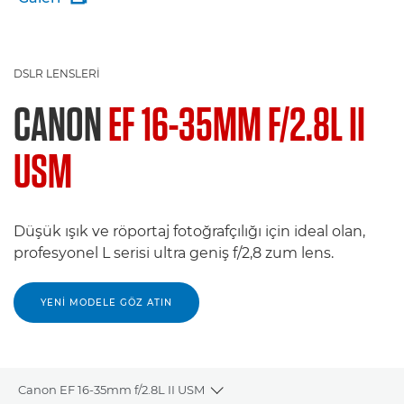
DSLR LENSLERI
CANON
EF 16-35MM F/2.8L II
USM
Düşük ışık ve röportaj fotoğrafçılığı için ideal olan,
profesyonel L serisi ultra geniş f/2,8 zum lens.
YENI MODELE GÖZ ATIN
Canon EF 16-35mm f/2.8L II USM
Toggle breadcrumbs