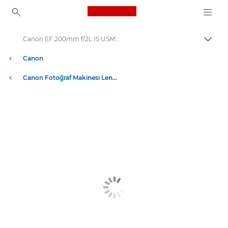
Canon Logo, back to ho
Canon EF 200mm f/2L IS USM - Lensler - Fotoğraf Makinesi ve Fotoğraf lensleri
İçerik
Canon
Canon Fotoğraf Makinesi Lensleri