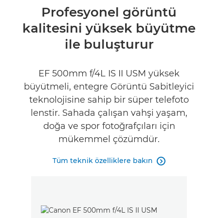
Genel Bakış
Profesyonel görüntü
kalitesini yüksek büyütme
Teknik Özellikler
ile buluşturur
EF 500mm f/4L IS II USM yüksek
büyütmeli, entegre Görüntü Sabitleyici
teknolojisine sahip bir süper telefoto
lenstir. Sahada çalışan vahşi yaşam,
doğa ve spor fotoğrafçıları için
mükemmel çözümdür.
Tüm teknik özelliklere bakın
