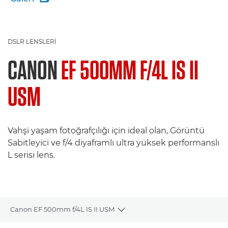
DSLR LENSLERI
CANON
EF 500MM F/4L IS II
USM
Vahşi yaşam fotoğrafçılığı için ideal olan, Görüntü
Sabitleyici ve f/4 diyaframlı ultra yüksek performanslı
L serisi lens.
Canon EF 500mm f/4L IS II USM
Toggle breadcrumbs