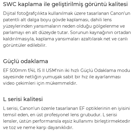
SWC kaplama ile geliştirilmiş görüntü kalitesi
Dijital fotoğrafçılıkta kullanılmak üzere tasarlanan Canon’un
patentli alt dalga boyu gövde kaplaması, dahili lens
yüzeylerinden yansımaların neden olduğu gölgelenme ve
parlamayı en alt düzeyde tutar. Sorunun kaynağının ortadan
kaldırılmasıyla, kaplama yansımaları azaltılarak net ve canlı
görüntüler edilebilir.
Güçlü odaklama
EF 500mm f/4L IS II USM’nin iki hızlı Güçlü Odaklama modu
sayesinde netliğin yumuşak sabit bir hız ile ayarlanması
video çekimleri için mükemmeldir.
L serisi kalitesi
L serisi, Canon'un özenle tasarlanan EF optiklerinin en iyisini
temsil eden, en üst profesyonel lens grubudur. L serisi
lensler, üstün performansla eşsiz kullanımı birleştirmektedir
ve toz ve neme karşı dayanıklıdır.