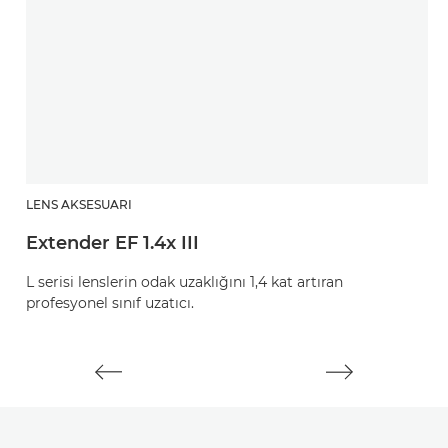
LENS AKSESUARI
L
Extender EF 1.4x III
E
L serisi lenslerin odak uzaklığını 1,4 kat artıran
L 
profesyonel sınıf uzatıcı.
sı