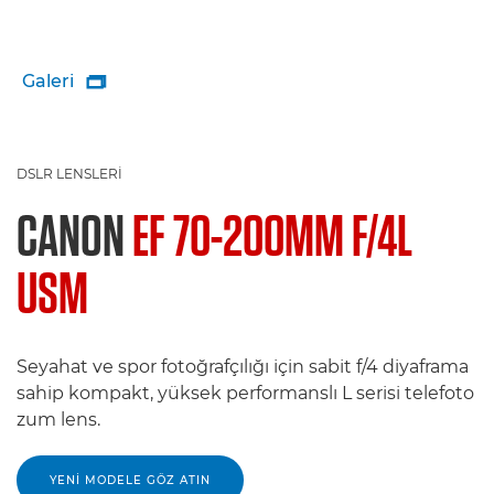
Galeri

DSLR LENSLERI
CANON
EF 70-200MM F/4L
USM
Seyahat ve spor fotoğrafçılığı için sabit f/4 diyaframa
sahip kompakt, yüksek performanslı L serisi telefoto
zum lens.
YENI MODELE GÖZ ATIN