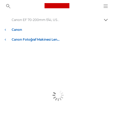
Canon Logo, back to ho
Canon EF 70-200mm f/4L USM - Lensler - Fotoğraf Makinesi ve Fotoğraf lensleri
İçerik
Canon
Canon Fotoğraf Makinesi Lensleri