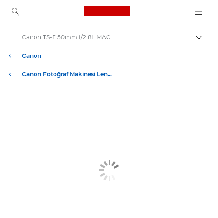
Canon Logo, back to ho
Canon TS-E 50mm f/2.8L MACRO - Lensler - Fotoğraf Makinesi ve Fotoğraf lensleri
İçerik
Canon
Canon Fotoğraf Makinesi Lensleri