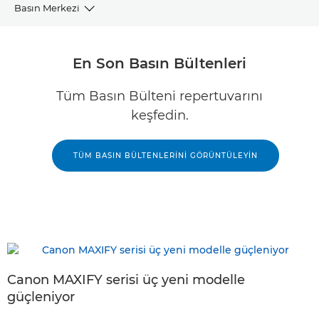
Basın Merkezi
Basın Bültenleri
En Son Basın Bültenleri
GÖSTER
Tüm Basın Bülteni repertuvarını
keşfedin.
Kaynaklar
Halkla İlişkiler Sorumluları
TÜM BASIN BÜLTENLERİNİ GÖRÜNTÜLEYİN
Görüntü Kitaplığı
Canon MAXIFY serisi üç yeni modelle
güçleniyor