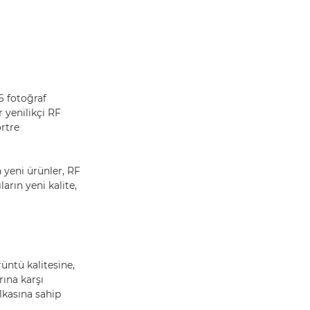
6 fotoğraf
r yenilikçi RF
ortre
 yeni ürünler, RF
arın yeni kalite,
üntü kalitesine,
rına karşı
lkasına sahip