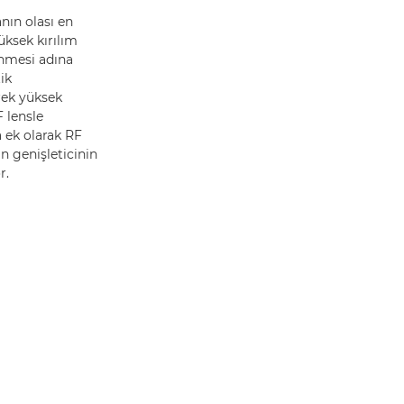
nın olası en
üksek kırılım
genmesi adına
ik
rek yüksek
 lensle
a ek olarak RF
n genişleticinin
r.