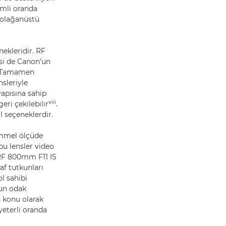
emli oranda
 olağanüstü
ekleridir. RF
kisi de Canon’un
r. Tamamen
sleriyle
yapısına sahip
viii
eri çekilebilir
.
l seçeneklerdir.
emmel ölçüde
bu lensler video
 RF 800mm F11 IS
af tutkunları
l sahibi
zun odak
n konu olarak
yeterli oranda