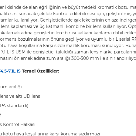
 her ikisinde de alan eğriliğinin ve büyütmedeki kromatik bozulma
litesini sunacak şekilde kontrol edilebilmesi için, geliştirilmiş y
amlar kullanılıyor. Genişleticilerde ışık lekelerinin en aza indir
 lens kaplaması ve üç katmanlı kombine bir lens kullanılıyor. Opt
alamak adına genişleticilere bir ısı kalkanı kaplama dahil edile
rformans bozulmalarının önüne geçiliyor ve uyumlu bir L serisi RF
kötü hava koşullarına karşı sızdırmazlık koruması sunuluyor. Bun
1 L IS USM ile genişletici takıldığı zaman lensin arka parçalarını
masını önlemek adına zum aralığı 300-500 mm ile sınırlandırılıyo
.5-7.1L IS
Temel Özellikler:
um aralığı
ens ve altı UD lens
IPA standardı)
M
s Kontrol Halkası
gü kötü hava koşullarına karşı koruma sızdırmazı