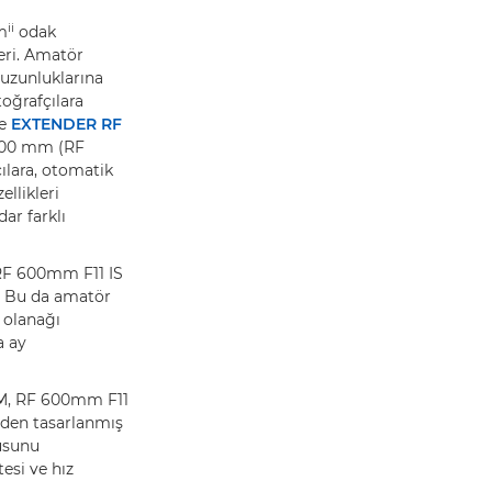
ii
m
odak
eri. Amatör
uzunluklarına
oğrafçılara
e
EXTENDER RF
1600 mm (RF
ılara, otomatik
ellikleri
ar farklı
 (RF 600mm F11 IS
. Bu da amatör
k olanağı
a ay
SM, RF 600mm F11
iden tasarlanmış
rusunu
tesi ve hız