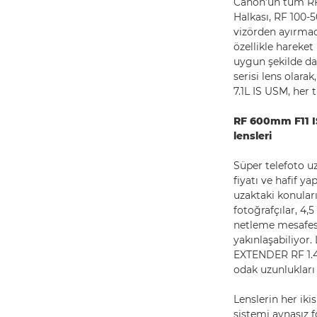
Canon’un tüm RF 
Halkası, RF 100-
vizörden ayırmada
özellikle hareket
uygun şekilde da
serisi lens olara
7.1L IS USM, her 
RF 600mm F11 IS
lensleri
Süper telefoto u
fiyatı ve hafif ya
uzaktaki konular
fotoğrafçılar, 4
netleme mesafesi
yakınlaşabiliyor.
EXTENDER RF 1.4x
odak uzunlukları 
Lenslerin her iki
sistemi aynasız f