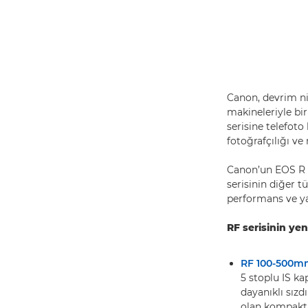
Canon, devrim ni
makineleriyle birl
serisine telefoto
fotoğrafçılığı ve
Canon’un EOS R s
serisinin diğer t
performans ve ya
RF serisinin yen
RF 100-500mm 
5 stoplu IS ka
dayanıklı sızd
olan kompakt v