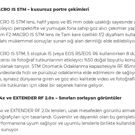
RO IS STM – kusursuz portre çekimleri
O IS STM lens, hafif yapısı ve 85 mm odak uzaklığı sayesinde
tkileyici perspektifte ve yumuşak fona sahip göz alıcı çekimler 
 F2 MACRO IS STM lens ile Tam kare özellikli f/2 diyafram kull
 dahi mükemmel sonuçlar sunan sığ alan derinliği elde edilebiliyo
 IS STM, 5 stopluk IS (veya EOS R5/EOS R6 kullanılırken 8 dura
risi ile fotoğraf tutkunlarının etkileyici %50 doğal boyutlu kon
 olanak tanıyor. STM Otomatik Odaklanma kapasitesiyle RF 8
videolarda hızlı ve pürüzsüz odaklanma elde edilmesini de sağlıyo
, aynasız dünyasına giren ve göz alıcı kalitede video ve fotoğra
lık tutkunları için ideal bir seçenek haline geliyor.
x ve EXTENDER RF 2.0x – Sınırları zorlayan görüntüler
x ve EXTENDER RF 2.0x lensleri, uzak mesafeden görüntü almak 
ğrafçıları için tasarlandı. Güvenilir ve dayanıklı olan bu genişlet
erformansına uyum sağlıyor ve uyumlu lenslerle birlikte kullanıl
r sunuyor.