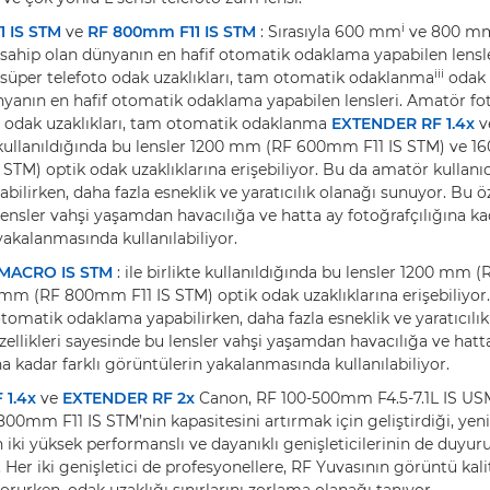
i
 IS STM
ve
RF 800mm F11 IS STM
: Sırasıyla 600 mm
ve 800 m
 sahip olan dünyanın en hafif otomatik odaklama yapabilen lensl
iii
a süper telefoto odak uzaklıkları, tam otomatik odaklanma
odak 
nyanın en hafif otomatik odaklama yapabilen lensleri. Amatör fot
o odak uzaklıkları, tam otomatik odaklanma
EXTENDER RF 1.4x
v
e kullanıldığında bu lensler 1200 mm (RF 600mm F11 IS STM) ve 
TM) optik odak uzaklıklarına erişebiliyor. Bu da amatör kullanıc
ilirken, daha fazla esneklik ve yaratıcılık olanağı sunuyor. Bu öz
ensler vahşi yaşamdan havacılığa ve hatta ay fotoğrafçılığına kad
akalanmasında kullanılabiliyor.
MACRO IS STM
: ile birlikte kullanıldığında bu lensler 1200 mm
mm (RF 800mm F11 IS STM) optik odak uzaklıklarına erişebiliyor
 otomatik odaklama yapabilirken, daha fazla esneklik ve yaratıcılı
ellikleri sayesinde bu lensler vahşi yaşamdan havacılığa ve hatt
na kadar farklı görüntülerin yakalanmasında kullanılabiliyor.
 1.4x
ve
EXTENDER RF 2x
Canon, RF 100-500mm F4.5-7.1L IS U
00mm F11 IS STM’nin kapasitesini artırmak için geliştirdiği, yen
n iki yüksek performanslı ve dayanıklı genişleticilerinin de duyu
. Her iki genişletici de profesyonellere, RF Yuvasının görüntü kali