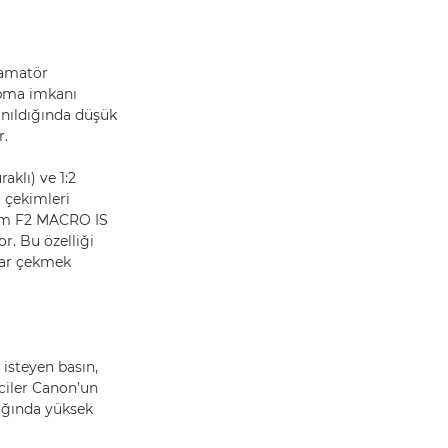
 amatör
yapma imkanı
anıldığında düşük
r.
klı) ve 1:2
u çekimleri
5mm F2 MACRO IS
r. Bu özelliği
flar çekmek
isteyen basın,
iciler Canon’un
dığında yüksek