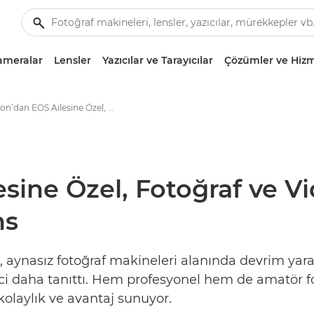
ameralar
Lensler
Yazıcılar ve Tarayıcılar
Çözümler ve Hizm
Canon’dan EOS Ailesine Özel, Fotoğraf ve Videonun Sınırlarını Zorlayan 4 Yeni Lens - Canon Basın Merkezi
ine Özel, Fotoğraf ve Vi
ns
, aynasız fotoğraf makineleri alanında devrim yar
etici daha tanıttı. Hem profesyonel hem de amatör fo
i kolaylık ve avantaj sunuyor.