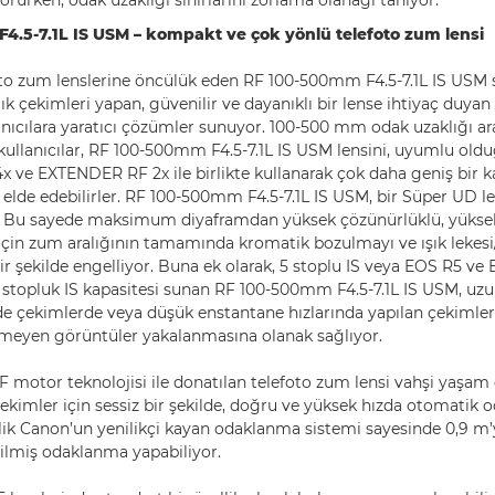
korurken, odak uzaklığı sınırlarını zorlama olanağı tanıyor.
.5-7.1L IS USM – kompakt ve çok yönlü telefoto zum lensi
foto zum lenslerine öncülük eden RF 100-500mm F4.5-7.1L IS USM 
k çekimleri yapan, güvenilir ve dayanıklı bir lense ihtiyaç duya
anıcılara yaratıcı çözümler sunuyor. 100-500 mm odak uzaklığı ara
ullanıcılar, RF 100-500mm F4.5-7.1L IS USM lensini, uyumlu oldu
 ve EXTENDER RF 2x ile birlikte kullanarak çok daha geniş bir 
 elde edebilirler. RF 100-500mm F4.5-7.1L IS USM, bir Süper UD le
r. Bu sayede maksimum diyaframdan yüksek çözünürlüklü, yüksek
 için zum aralığının tamamında kromatik bozulmayı ve ışık leke
ir şekilde engelliyor. Buna ek olarak, 5 stoplu IS veya EOS R5 ve
6 stopluk IS kapasitesi sunan RF 100-500mm F4.5-7.1L IS USM, uz
de çekimlerde veya düşük enstantane hızlarında yapılan çekimlerd
meyen görüntüler yakalanmasına olanak sağlıyor.
 motor teknolojisi ile donatılan telefoto zum lensi vahşi yaşam 
 çekimler için sessiz bir şekilde, doğru ve yüksek hızda otomatik
elik Canon’un yenilikçi kayan odaklanma sistemi sayesinde 0,9 m
rilmiş odaklanma yapabiliyor.