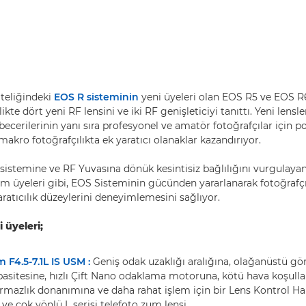
teliğindeki
EOS R sisteminin
yeni üyeleri olan EOS R5 ve EOS R
ikte dört yeni RF lensini ve iki RF genişleticiyi tanıttı. Yeni lensle
 becerilerinin yanı sıra profesyonel ve amatör fotoğrafçılar için p
 makro fotoğrafçılıkta ek yaratıcı olanaklar kazandırıyor.
istemine ve RF Yuvasına dönük kesintisiz bağlılığını vurgulayan
üm üyeleri gibi, EOS Sisteminin gücünden yararlanarak fotoğrafçıl
ratıcılık düzeylerini deneyimlemesini sağlıyor.
i üyeleri;
F4.5-7.1L IS USM :
Geniş odak uzaklığı aralığına, olağanüstü gör
pasitesine, hızlı Çift Nano odaklama motoruna, kötü hava koşulla
ırmazlık donanımına ve daha rahat işlem için bir Lens Kontrol Ha
e çok yönlü L serisi telefoto zum lensi.