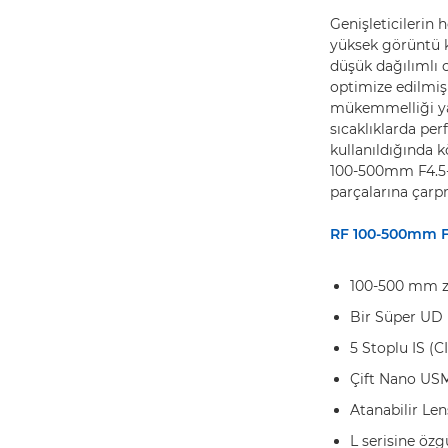
Genişleticilerin
yüksek görüntü ka
düşük dağılımlı c
optimize edilmiş
mükemmelliği yak
sıcaklıklarda pe
kullanıldığında 
100-500mm F4.5-7.
parçalarına çarp
RF 100-500mm F4
100-500 mm z
Bir Süper UD l
5 Stoplu IS (C
Çift Nano US
Atanabilir Len
L serisine öz