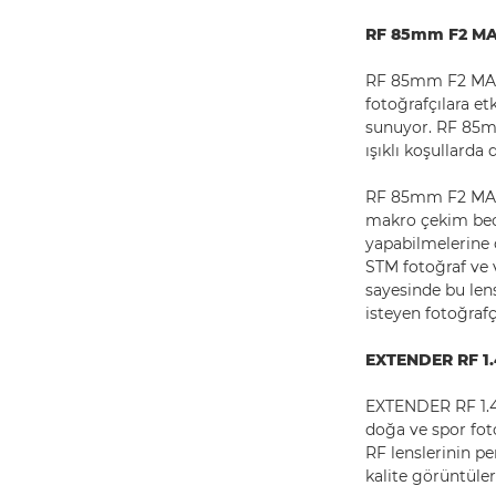
RF 85mm F2 MAC
RF 85mm F2 MACR
fotoğrafçılara e
sunuyor. RF 85mm
ışıklı koşullarda
RF 85mm F2 MACRO
makro çekim bece
yapabilmelerine
STM fotoğraf ve 
sayesinde bu lens
isteyen fotoğrafçı
EXTENDER RF 1.4
EXTENDER RF 1.4
doğa ve spor foto
RF lenslerinin p
kalite görüntüle