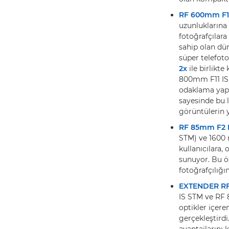
RF 600mm F11
uzunluklarına
fotoğrafçılar
sahip olan dü
süper telefot
2x
ile birlikt
800mm F11 IS S
odaklama yapab
sayesinde bu l
görüntülerin y
RF 85mm F2 
STM) ve 1600 
kullanıcılara,
sunuyor. Bu öz
fotoğrafçılığı
EXTENDER RF
IS STM ve RF 8
optikler içere
gerçekleştirdi