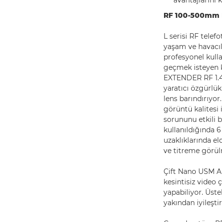
avantajlarını 
RF 100-500mm F4
L serisi RF tele
yaşam ve havacılı
profesyonel kull
geçmek isteyen k
EXTENDER RF 1.4x
yaratıcı özgürlük
lens barındırıyo
görüntü kalitesi
sorununu etkili b
kullanıldığında 
uzaklıklarında el
ve titreme görül
Çift Nano USM AF
kesintisiz video
yapabiliyor. Üst
yakından iyileşti