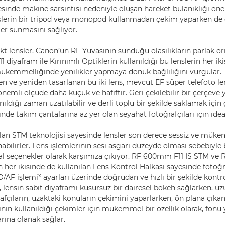
yesinde makine sarsıntısı nedeniyle oluşan hareket bulanıklığı ön
enslerin bir tripod veya monopod kullanmadan çekim yaparken de
ler sunmasını sağlıyor.
 lensler, Canon’un RF Yuvasının sunduğu olasılıkların parlak örn
11 diyafram ile Kırınımlı Optiklerin kullanıldığı bu lenslerin her i
mükemmelliğinde yenilikler yapmaya dönük bağlılığını vurgula
n ve yeniden tasarlanan bu iki lens, mevcut EF süper telefoto len
nemli ölçüde daha küçük ve hafiftir. Geri çekilebilir bir çerçeve 
nıldığı zaman uzatılabilir ve derli toplu bir şekilde saklamak için g
inde takım çantalarına az yer olan seyahat fotoğrafçıları için idea
ılan STM teknolojisi sayesinde lensler son derece sessiz ve mük
bilirler. Lens işlemlerinin sesi asgari düzeyde olması sebebiyle 
eal seçenekler olarak karşımıza çıkıyor. RF 600mm F11 IS STM ve
her ikisinde de kullanılan Lens Kontrol Halkası sayesinde fotoğr
x
SO/AF işlemi
ayarları üzerinde doğrudan ve hızlı bir şekilde kontro
ca, lensin sabit diyaframı kusursuz bir dairesel bokeh sağlarken, u
rafçıların, uzaktaki konuların çekimini yaparlarken, ön plana çıka
nin kullanıldığı çekimler için mükemmel bir özellik olarak, fonu 
rına olanak sağlar.