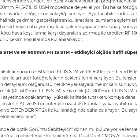
lenslerinde standart bir özellik olarak bulunan programlanabili
500mm F4.5-7.1L IS USM modelinde de yer alıyor. Bu halka fotoğra
n ayarları değiştirme kolaylığı sunuyor. Ayarlanabilir torklu zu
 halinde çekimler gerçekleştiren kullanıcılara, zumlama eylemleri
ha sert veya daha yumuşak bir şekilde yapabilme olanağı sunuyor
k, kötü hava koşullarına karşı dayanıklı sızdırmaz ile üretilen RF
türlü çekim koşullarında kullanılabiliyor.
 STM ve RF 800mm F11 IS STM – etkileyici ölçüde hafif süper
zaklıklar sunan RF 600mm F11 IS STM ve RF 800mm F11 IS STM le
pıları ile amatör fotoğrafçıların beklentilerini karşılıyor. Bu lensler
ın detaylarını olağanüstü netlikte yakalayabilme imkanı sunuyo
,5 m’lik (RF 600mm F11 IS STM) ve 6 m’lik (RF 800mm F11 IS ST
 sayesinde odaklanmayı yüksek kalitede tutarken, konuya daha 
 Lenslerin AF ve IS becerileriyle uzaktaki konuları yakalayabilme k
 ve EXTENDER RF 2x ile kullanıldığında daha da artıyor. Bu saye
v
elde edilebiliyor
.
vi
sinde de optik Görüntü Sabitleyici
donanımı bulunuyor ve lensl
otoğraf makineleriyle kullanıldığında Dual Pixel CMOS AF işlevini