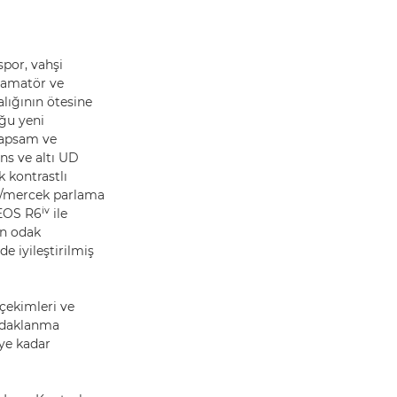
spor, vahşi
n amatör ve
lığının ötesine
ğu yeni
kapsam ve
ns ve altı UD
 kontrastlı
si/mercek parlama
iv
 EOS R6
ile
un odak
e iyileştirilmiş
çekimleri ve
 odaklanma
’ye kadar