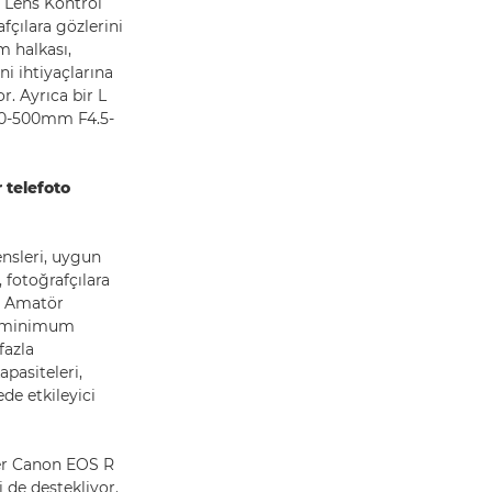
r Lens Kontrol
fçılara gözlerini
m halkası,
ni ihtiyaçlarına
. Ayrıca bir L
 100-500mm F4.5-
 telefoto
nsleri, uygun
, fotoğrafçılara
r. Amatör
M) minimum
fazla
apasiteleri,
de etkileyici
er Canon EOS R
 de destekliyor.