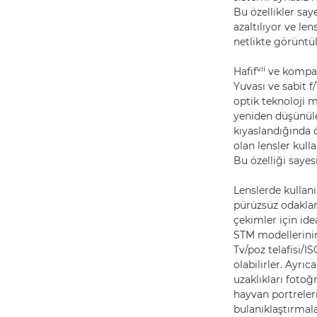
Bu özellikler sa
azaltılıyor ve l
netlikte görüntü
vii
Hafif
ve kompakt
Yuvası ve sabit f/
optik teknoloji 
yeniden düşünüle
kıyaslandığında ö
olan lensler kulla
Bu özelliği sayes
Lenslerde kullan
pürüzsüz odaklana
çekimler için id
STM modellerinin 
Tv/poz telafisi/I
olabilirler. Ayrı
uzaklıkları fotoğ
hayvan portreleri
bulanıklaştırmala