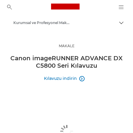
Canon Logo, back to ho
Kurumsal ve Profesyonel Makaleler
İçerik
Canon
Çözümler ve Hizmetler
MAKALE
İçgörüler
Canon imageRUNNER ADVANCE DX
C5800 Seri Kılavuzu
Kılavuzu indirin
