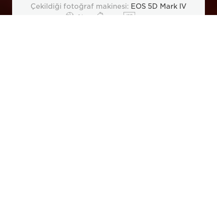
Çekildiği fotoğraf makinesi:
EOS 5D Mark IV
f/7.1
20
800
Genel Bakış
Teknik Özellikler
İlham
Lensler ve Ak
Daha hızlı performans
sunan işlemci
EOS 5D Mark IV fotoğraf makinesinin temelinde
yatan şey, raw sensör verilerinin yüksek kaliteli,
zengin ayrıntılara, doğru renklere ve cilt tonlarına
sahip, düşük gürültülü görüntü dosyalarına
dönüştürülmesi dahil fotoğraf makinesinin her
hareketini kontrol eden hızlı DIGIC 6+ işlemcidir.