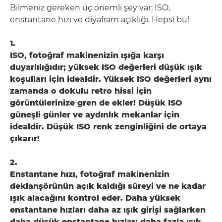
Bilmeniz gereken üç önemli şey var: ISO,
enstantane hızı ve diyafram açıklığı. Hepsi bu!
1.
ISO, fotoğraf makinenizin ışığa karşı
duyarlılığıdır; yüksek ISO değerleri düşük ışık
koşulları için idealdir. Yüksek ISO değerleri aynı
zamanda o dokulu retro hissi için
görüntülerinize gren de ekler! Düşük ISO
güneşli günler ve aydınlık mekanlar için
idealdir. Düşük ISO renk zenginliğini de ortaya
çıkarır!
2.
Enstantane hızı, fotoğraf makinenizin
deklanşörünün açık kaldığı süreyi ve ne kadar
ışık alacağını kontrol eder. Daha yüksek
enstantane hızları daha az ışık girişi sağlarken
daha düşük enstantane hızları daha fazla ışık