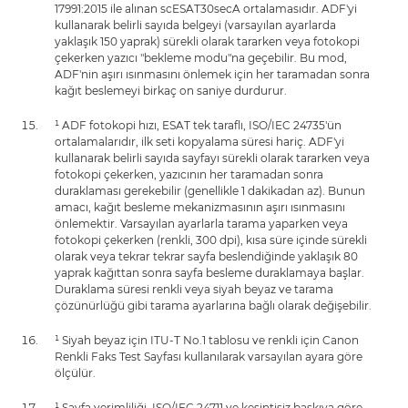
17991:2015 ile alınan scESAT30secA ortalamasıdır. ADF'yi
kullanarak belirli sayıda belgeyi (varsayılan ayarlarda
yaklaşık 150 yaprak) sürekli olarak tararken veya fotokopi
çekerken yazıcı "bekleme modu"na geçebilir. Bu mod,
ADF'nin aşırı ısınmasını önlemek için her taramadan sonra
kağıt beslemeyi birkaç on saniye durdurur.
¹ ADF fotokopi hızı, ESAT tek taraflı, ISO/IEC 24735'ün
ortalamalarıdır, ilk seti kopyalama süresi hariç. ADF'yi
kullanarak belirli sayıda sayfayı sürekli olarak tararken veya
fotokopi çekerken, yazıcının her taramadan sonra
duraklaması gerekebilir (genellikle 1 dakikadan az). Bunun
amacı, kağıt besleme mekanizmasının aşırı ısınmasını
önlemektir. Varsayılan ayarlarla tarama yaparken veya
fotokopi çekerken (renkli, 300 dpi), kısa süre içinde sürekli
olarak veya tekrar tekrar sayfa beslendiğinde yaklaşık 80
yaprak kağıttan sonra sayfa besleme duraklamaya başlar.
Duraklama süresi renkli veya siyah beyaz ve tarama
çözünürlüğü gibi tarama ayarlarına bağlı olarak değişebilir.
¹ Siyah beyaz için ITU-T No.1 tablosu ve renkli için Canon
Renkli Faks Test Sayfası kullanılarak varsayılan ayara göre
ölçülür.
¹ Sayfa verimliliği, ISO/IEC 24711 ve kesintisiz baskıya göre