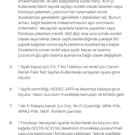
ortalamalarıdır, ilk seti kopyalama süresi hariç. ADF'yi
kullanarak belirli sayıda sayfayı sürekli olarak tararken veya
fotokopi çekerken, yazıcının her taramadan sonra
duraklaması gerekebilir (genellikle 1 dakikadan az). Bunun
amacı, kağıt besleme mekanizmasının aşırı ısınmasını
önlemektir. Varsayılan ayarlarla tarama yaparken veya
fotokopi çekerken (renkli, 300 dpi), kısa süre içinde sürekli
olarak veya tekrar tekrar sayfa beslendiğinde yaklaşık 80
yaprak kağıttan sonra sayfa besleme duraklamaya başlar.
Duraklama süresi renkli veya siyah beyaz ve tarama
çözünürlüğü gibi tarama ayarlarına bağlı olarak değişebilir.
¹ Siyah beyaz için ITU-T No.1 tablosu ve renkli için Canon
Renkli Faks Test Sayfası kullanılarak varsayılan ayara göre
ölçülür.
¹ Sayfa verimliliği, ISO/IEC 24711 ve kesintisiz baskıya göre
ölçülür. Yazıcı, kurulum mürekkep kartuşları ile birlikte gelir.
¹ Wi-Fi frekans bandı: 2,4 GHz, Wi-Fi Güvenliği: WPA-PSK,
WPA2-PSK, WEP, Yönetim parolası
¹ Fotokopi: Varsayılan ayarlar kullanılarak A4 boyutu düz
kağıda ISO/JIS-SCID N2 deseninin (mürekkep püskürtmeli
yazıcıyla basılmıştır) fotokopisi çekilirken. Teknik özellikler