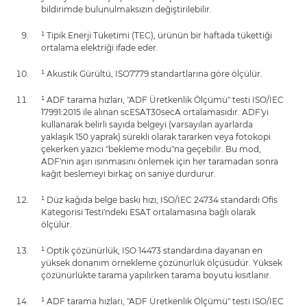
bildirimde bulunulmaksızın değiştirilebilir.
¹ Tipik Enerji Tüketimi (TEC), ürünün bir haftada tükettiği
ortalama elektriği ifade eder.
¹ Akustik Gürültü, ISO7779 standartlarına göre ölçülür.
¹ ADF tarama hızları, "ADF Üretkenlik Ölçümü" testi ISO/IEC
17991:2015 ile alınan scESAT30secA ortalamasıdır. ADF'yi
kullanarak belirli sayıda belgeyi (varsayılan ayarlarda
yaklaşık 150 yaprak) sürekli olarak tararken veya fotokopi
çekerken yazıcı "bekleme modu"na geçebilir. Bu mod,
ADF'nin aşırı ısınmasını önlemek için her taramadan sonra
kağıt beslemeyi birkaç on saniye durdurur.
¹ Düz kağıda belge baskı hızı, ISO/IEC 24734 standardı Ofis
Kategorisi Testi'ndeki ESAT ortalamasına bağlı olarak
ölçülür.
¹ Optik çözünürlük, ISO 14473 standardına dayanan en
yüksek donanım örnekleme çözünürlük ölçüsüdür. Yüksek
çözünürlükte tarama yapılırken tarama boyutu kısıtlanır.
¹ ADF tarama hızları, "ADF Üretkenlik Ölçümü" testi ISO/IEC