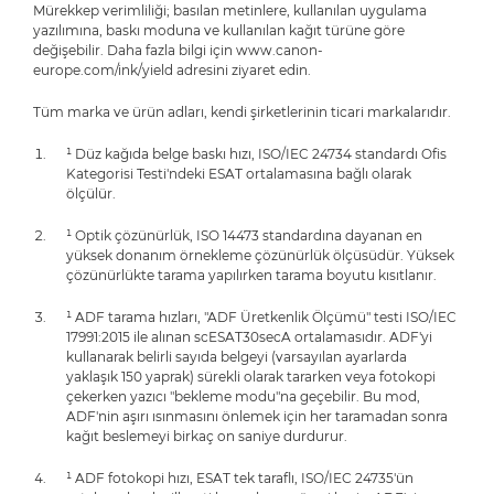
Mürekkep verimliliği; basılan metinlere, kullanılan uygulama
yazılımına, baskı moduna ve kullanılan kağıt türüne göre
değişebilir. Daha fazla bilgi için www.canon-
europe.com/ink/yield adresini ziyaret edin.
Tüm marka ve ürün adları, kendi şirketlerinin ticari markalarıdır.
¹ Düz kağıda belge baskı hızı, ISO/IEC 24734 standardı Ofis
Kategorisi Testi'ndeki ESAT ortalamasına bağlı olarak
ölçülür.
¹ Optik çözünürlük, ISO 14473 standardına dayanan en
yüksek donanım örnekleme çözünürlük ölçüsüdür. Yüksek
çözünürlükte tarama yapılırken tarama boyutu kısıtlanır.
¹ ADF tarama hızları, "ADF Üretkenlik Ölçümü" testi ISO/IEC
17991:2015 ile alınan scESAT30secA ortalamasıdır. ADF'yi
kullanarak belirli sayıda belgeyi (varsayılan ayarlarda
yaklaşık 150 yaprak) sürekli olarak tararken veya fotokopi
çekerken yazıcı "bekleme modu"na geçebilir. Bu mod,
ADF'nin aşırı ısınmasını önlemek için her taramadan sonra
kağıt beslemeyi birkaç on saniye durdurur.
¹ ADF fotokopi hızı, ESAT tek taraflı, ISO/IEC 24735'ün