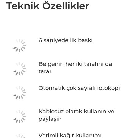
Genel Bakış
Teknik Özellikler
Teknik Özellikler
MÜREKKEP SATIN ALIN
6 saniyede ilk baskı
Belgenin her iki tarafını da
tarar
Otomatik çok sayfalı fotokopi
Kablosuz olarak kullanın ve
paylaşın
Verimli kağıt kullanımı