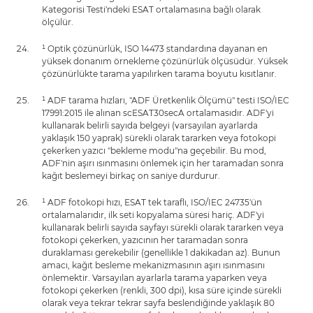
Kategorisi Testi'ndeki ESAT ortalamasına bağlı olarak
ölçülür.
¹ Optik çözünürlük, ISO 14473 standardına dayanan en
yüksek donanım örnekleme çözünürlük ölçüsüdür. Yüksek
çözünürlükte tarama yapılırken tarama boyutu kısıtlanır.
¹ ADF tarama hızları, "ADF Üretkenlik Ölçümü" testi ISO/IEC
17991:2015 ile alınan scESAT30secA ortalamasıdır. ADF'yi
kullanarak belirli sayıda belgeyi (varsayılan ayarlarda
yaklaşık 150 yaprak) sürekli olarak tararken veya fotokopi
çekerken yazıcı "bekleme modu"na geçebilir. Bu mod,
ADF'nin aşırı ısınmasını önlemek için her taramadan sonra
kağıt beslemeyi birkaç on saniye durdurur.
¹ ADF fotokopi hızı, ESAT tek taraflı, ISO/IEC 24735'ün
ortalamalarıdır, ilk seti kopyalama süresi hariç. ADF'yi
kullanarak belirli sayıda sayfayı sürekli olarak tararken veya
fotokopi çekerken, yazıcının her taramadan sonra
duraklaması gerekebilir (genellikle 1 dakikadan az). Bunun
amacı, kağıt besleme mekanizmasının aşırı ısınmasını
önlemektir. Varsayılan ayarlarla tarama yaparken veya
fotokopi çekerken (renkli, 300 dpi), kısa süre içinde sürekli
olarak veya tekrar tekrar sayfa beslendiğinde yaklaşık 80