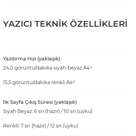
YAZICI TEKNİK ÖZELLİKLERİ
Yazdırma Hızı (yaklaşık)
24,0 görüntü/dakika siyah-beyaz A4¹
15,5 görüntü/dakika renkli A4¹
İlk Sayfa Çıkış Süresi (yaklaşık)
Siyah Beyaz: 6 sn (hazır) / 10 sn (uyku)
Renkli: 7 sn (hazır) / 12 sn (uyku)