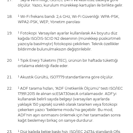
ölçülür. Yazıcı, kurulum mürekkep kartuşları ile birlikte gelir.
¹ Wi-Fi frekans bandı: 2,4 GHz, Wi-Fi Güvenliği: WPA-PSK,
WPA2-PSK, WEP, Yönetim parolası
¹ Fotokopi: Varsayılan ayarlar kullanılarak A4 boyutu düz
kağıda ISO/JIS-SCID N2 deseninin (mürekkep püskürtmeli
yazıcıyla basılmıştır) fotokopisi çekilirken. Teknik özellikler
bildirimde bulunulmaksızın değiştirilebilir.
¹ Tipik Enerji Tüketimi (TEC), ürünün bir haftada tükettiği
ortalama elektriği ifade eder.
¹ Akustik Gürültü, ISO7779 standartlarına göre ölçülür.
¹ ADF tarama hızları, "ADF Üretkenlik Ölçümü" testi ISO/IEC
17991:2015 ile alınan scESAT30secA ortalamasıdır. ADF'yi
kullanarak belirli sayıda belgeyi (varsayılan ayarlarda
yaklaşık 150 yaprak) sürekli olarak tararken veya fotokopi
çekerken yazıcı "bekleme modu"na geçebilir. Bu mod,
ADF'nin aşırı ısınmasını önlemek için her taramadan sonra
kağıt beslemeyi birkaç on saniye durdurur.
¹ Düz kağıda belge baskı hızı, ISO/IEC 24734 standardı Ofis