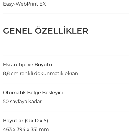
Easy-WebPrint EX
GENEL ÖZELLİKLER
Ekran Tipi ve Boyutu
8,8 cm renkli dokunmatik ekran
Otomatik Belge Besleyici
50 sayfaya kadar
Boyutlar (G x D x Y)
463 x 394 x 351 mm