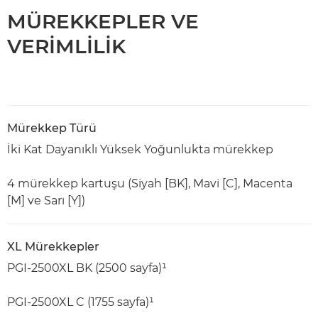
MÜREKKEPLER VE
VERİMLİLİK
Mürekkep Türü
İki Kat Dayanıklı Yüksek Yoğunlukta mürekkep
4 mürekkep kartuşu (Siyah [BK], Mavi [C], Macenta
[M] ve Sarı [Y])
XL Mürekkepler
PGI-2500XL BK (2500 sayfa)¹
PGI-2500XL C (1755 sayfa)¹