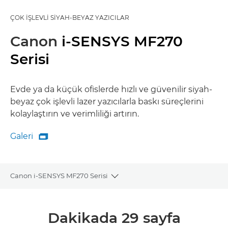
ÇOK İŞLEVLI SIYAH-BEYAZ YAZICILAR
Canon
i-SENSYS MF270
Serisi
Evde ya da küçük ofislerde hızlı ve güvenilir siyah-
beyaz çok işlevli lazer yazıcılarla baskı süreçlerini
kolaylaştırın ve verimliliği artırın.
Galeri

Galeri
Canon i-SENSYS MF270 Serisi
Toggle breadcrumbs
Genel Bakış
Dakikada 29 sayfa
Teknik Özellikler