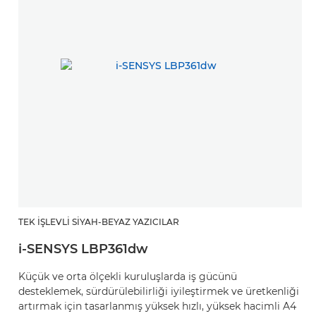
TEK İŞLEVLI SIYAH-BEYAZ YAZICILAR
TE
i-SENSYS LBP361dw
i
Küçük ve orta ölçekli kuruluşlarda iş gücünü
Ev
desteklemek, sürdürülebilirliği iyileştirmek ve üretkenliği
bi
artırmak için tasarlanmış yüksek hızlı, yüksek hacimli A4