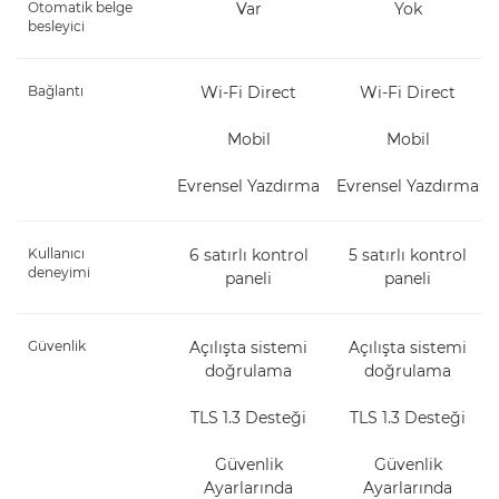
Otomatik belge
Var
Yok
besleyici
Bağlantı
Wi-Fi Direct
Wi-Fi Direct
Mobil
Mobil
Evrensel Yazdırma
Evrensel Yazdırma
Kullanıcı
6 satırlı kontrol
5 satırlı kontrol
deneyimi
paneli
paneli
Güvenlik
Açılışta sistemi
Açılışta sistemi
doğrulama
doğrulama
TLS 1.3 Desteği
TLS 1.3 Desteği
Güvenlik
Güvenlik
Ayarlarında
Ayarlarında