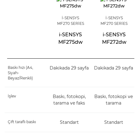
I-SENSYS
I-SENSYS
MF270 SERIES
MF270 SERIES
i-SENSYS
i-SENSYS
MF275dw
MF272dw
Baskı hızı (A4,
Dakikada 29 sayfa
Dakikada 29 sayfa
Siyah-
Beyaz/Renkli)
İşlev
Baskı, fotokopi,
Baskı, fotokopi ve
tarama ve faks
tarama
Çift taraflı baskı
Standart
Standart