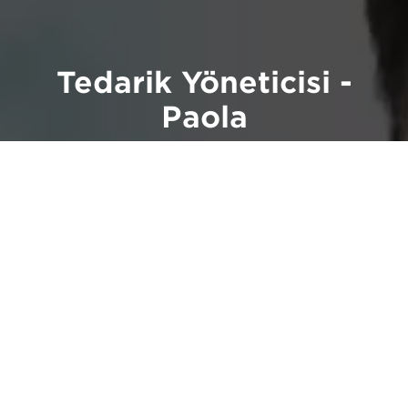
Tedarik Yöneticisi -
Paola
"Canon'u açıkça diğerlerinden ayıran en önemli
unsur, herkesin ortaya bir fikir atması için teşvik
edildiği açık bir atmosfer yaratan karşılıklı güven
duygusudur."
Videoyu İzleyin