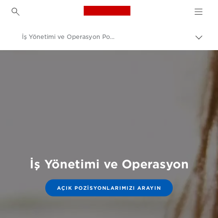
Canon Logo, back to h
İş Yönetimi ve Operasyon Pozisyonları
İçerik
harita
Canon
aç/k
Canon'da Kariyer Olanakları ve Pozisyonlar
İş Yönetimi ve Operasyon
AÇIK POZISYONLARIMIZI ARAYIN