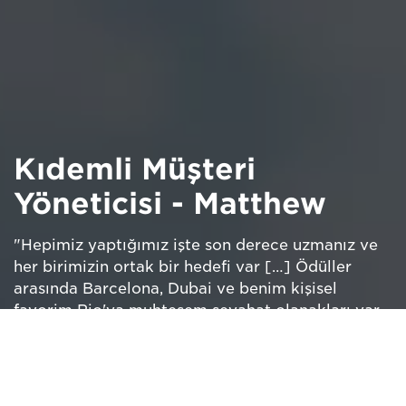
Kıdemli Müşteri
Yöneticisi - Matthew
"Hepimiz yaptığımız işte son derece uzmanız ve
her birimizin ortak bir hedefi var […] Ödüller
arasında Barcelona, Dubai ve benim kişisel
favorim Rio'ya muhteşem seyahat olanakları var.
Sevdiğim işi yapıyorum."
Videoyu İzleyin