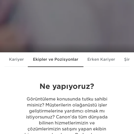
Kariyer
Ekipler ve Pozisyonlar
Erken Kariyer
Şirk
Ne yapıyoruz?
Görüntüleme konusunda tutku sahibi
misiniz? Müşterilerin olağanüstü işler
geliştirmelerine yardımcı olmak mı
istiyorsunuz? Canon'da tüm dünyada
bilinen hizmetlerimizin ve
çözümlerimizin satışını yapan ekibin