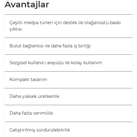
Genel Bakış
Avantajlar
Teknik Özellikler
Çeşitli medya türleri için destek ile olağanüstü baskı
çıktısı
Galeri
Bulut bağlantısı ile daha fazla iş birliği
Sezgisel kullanıcı arayüzü ile kolay kullanım
Kompakt tasarım
Daha yüksek üretkenlik
Daha fazla verimlilik
Geliştirilmiş sürdürülebilirlik