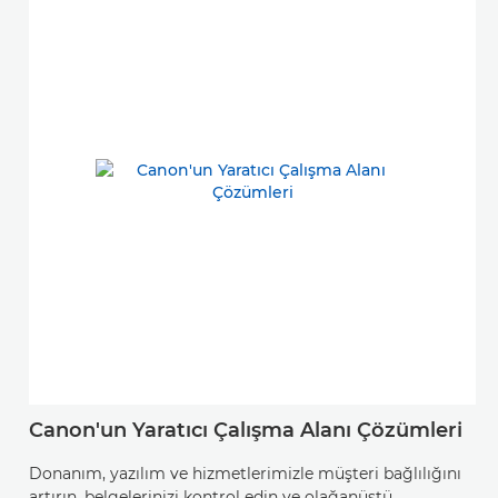
Canon'un Yaratıcı Çalışma Alanı Çözümleri
C
Donanım, yazılım ve hizmetlerimizle müşteri bağlılığını
B
artırın, belgelerinizi kontrol edin ve olağanüstü
yö