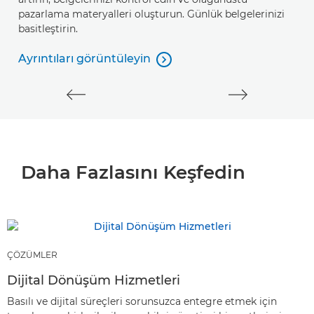
pazarlama materyalleri oluşturun. Günlük belgelerinizi
basitleştirin.
A
A
Ayrıntıları görüntüleyin

Ayrıntıları görüntüleyin
Daha Fazlasını Keşfedin
ÇÖZÜMLER
Dijital Dönüşüm Hizmetleri
Basılı ve dijital süreçleri sorunsuzca entegre etmek için