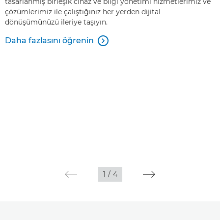
tasarlanmış birleşik cihaz ve bilgi yönetimi hizmetlerimiz ve
çözümlerimiz ile çalıştığınız her yerden dijital
dönüşümünüzü ileriye taşıyın.
Daha fazlasını öğrenin

1
/
4