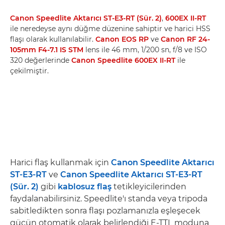
Canon Speedlite Aktarıcı ST-E3-RT (Sür. 2)
,
600EX II-RT
ile neredeyse aynı düğme düzenine sahiptir ve harici HSS
flaşı olarak kullanılabilir.
Canon EOS RP
ve
Canon RF 24-
105mm F4-7.1 IS STM
lens ile 46 mm, 1/200 sn, f/8 ve ISO
320 değerlerinde
Canon Speedlite 600EX II-RT
ile
çekilmiştir.
Harici flaş kullanmak için
Canon Speedlite Aktarıcı
ST-E3-RT
ve
Canon Speedlite Aktarıcı ST-E3-RT
(Sür. 2)
gibi
kablosuz flaş
tetikleyicilerinden
faydalanabilirsiniz. Speedlite'ı standa veya tripoda
sabitledikten sonra flaşı pozlamanızla eşleşecek
gücün otomatik olarak belirlendiği E-TTL moduna