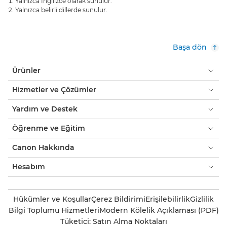
Yalnızca İngilizce olarak sunulur.
Yalnızca belirli dillerde sunulur.
Başa dön
Ürünler
Hizmetler ve Çözümler
Yardım ve Destek
Öğrenme ve Eğitim
Canon Hakkında
Hesabım
Hükümler ve Koşullar
Çerez Bildirimi
Erişilebilirlik
Gizlilik
Bilgi Toplumu Hizmetleri
Modern Kölelik Açıklaması (PDF)
Tüketici: Satın Alma Noktaları