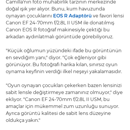
Camilla'nın foto muhabirlik tarzının merkezinde
doğal ışık yer alıyor. Bunu, kum havuzunda
oynayan çocuklarını
EOS R Adaptörü
ve favori lensi
Canon EF 24-70mm f/2.8L II USM ile donatılmış
Canon EOS R fotoğraf makinesiyle çektiği bu
arkadan aydınlatmalı görüntüde görebiliyoruz.
"Küçük oğlumun yüzündeki ifade bu görüntünün
en sevdiğim yanı," diyor. "Çok eğleniyor gibi
görünüyor. Bu fotoğrafı harika kılan, sınırsız oyun
oynama keyfinin verdiği ilkel neşeyi yakalamasıdır.
"Oyun oynayan çocukları çekerken bazen lensinizi
sabit lensle değiştirmeye zamanınız olmuyor," diye
ekliyor. "Canon EF 24-70mm f/2.8L II USM, bu
amaçlar için mükemmel zum uzunluğu sunuyor.
Ayrıca görüntü kalitesi de sabit lens düzeyine
oldukça yakın."