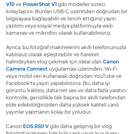
V10
ve
PowerShot V1
gibi modeller süreci
kolaylaştırır. Bunları USB-C üzerinden doğrudan bir
bilgisayara bağlayabilir ve tercih ettiğiniz yayın
yazılımı veya sosyal medya platformuyla web
kamerası ve mikrofon olarak kullanabilirsiniz.
Ayrıca, bu fotoğraf makinelerini akıllı telefonunuzla
kablosuz olarak eşleştirebilir ve hareket
halindeyken vlog çekmek için ideal olan
Canon
Camera Connect
uygulaması üzerinden, Wi-Fi
veya mobil veri kullanarak doğrudan YouTube ve
Facebook'ta yayın yapabilirsiniz. Bu, daha iyi
görüntü kalitesi, daha net ses ve daha fazla yaratıcı
kontrolle, genellikle tek başına bir akıllı telefondan
elde edebildiğinizden daha yüksek kaliteli canlı
yayınlar yapmanın kolay bir yoludur.
Canon
EOS R50 V
gibi daha gelişmiş bir vlog
fotoğraf makinesi bile hızlı canlı yayın kurulumu