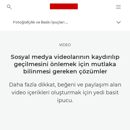
Canon Logo, back to ho
Fotoğrafçılık ve Baskı İpuçları ve Teknikleri
İçerik
Canon
İlham Alın | Fotoğrafçılık ve Baskı İpuçları ve Müşteri Kılavuzları
VİDEO
Sosyal medya videolarının kaydırılıp
geçilmesini önlemek için mutlaka
bilinmesi gereken çözümler
Daha fazla dikkat, beğeni ve paylaşım alan
video içerikleri oluşturmak için yedi basit
ipucu.