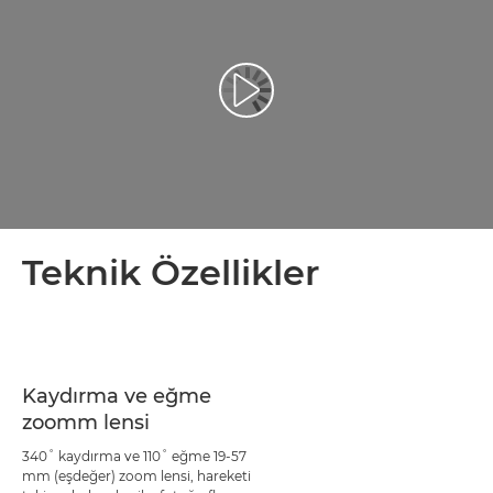
Video Oynatma
Teknik Özellikler
Kaydırma ve eğme
zoomm lensi
340˚ kaydırma ve 110˚ eğme 19-57
mm (eşdeğer) zoom lensi, hareketi