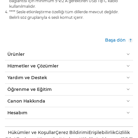
bağlantısı için minimum 9 V/2 A gerektiren USB Tip C kablo
kullanılmalıdır.
**** Sesle etkinleştirme özelliği tüm dillerde mevcut değildir.
Belirli söz gruplarıyla 4 sesli komut içerir.
Başa dön
Ürünler
Hizmetler ve Çözümler
Yardım ve Destek
Öğrenme ve Eğitim
Canon Hakkında
Hesabım
Hükümler ve Koşullar
Çerez Bildirimi
Erişilebilirlik
Gizlilik