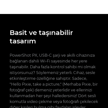
Basit ve taşınabilir
tasarım
PowerShot PX, USB-C şarjı ve akıllı cihazınıza
bağlanan dahili Wi-Fi sayesinde her yere
taşınabilir. Daha fazla kontrol sahibi mi olmak
istiyorsunuz? Söylemeniz yeterli. Cihaz, sesle
etkinleştirme özelliğine sahiptir. Sadece,
"Hello Pixie, take a picture," (Merhaba Pixie, bir
fotoğraf çek) demeniz yeterlidir ve ellerinizi
kullanmadan her şeyi halledersiniz! Dört sesli
komutla video çekme veya fotoğrafı çekilecek
diğer kişileri bulma gibi faydaları işlevler