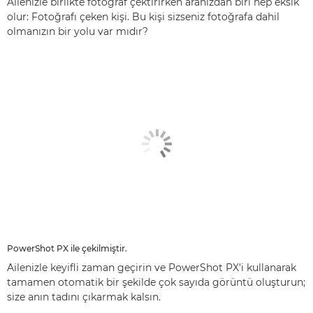
Ailenizle birlikte fotoğraf çektirirken aranızdan biri hep eksik
olur: Fotoğrafı çeken kişi. Bu kişi sizseniz fotoğrafa dahil
olmanızın bir yolu var mıdır?
PowerShot PX ile çekilmiştir.
Ailenizle keyifli zaman geçirin ve PowerShot PX'i kullanarak
tamamen otomatik bir şekilde çok sayıda görüntü oluşturun;
size anın tadını çıkarmak kalsın.