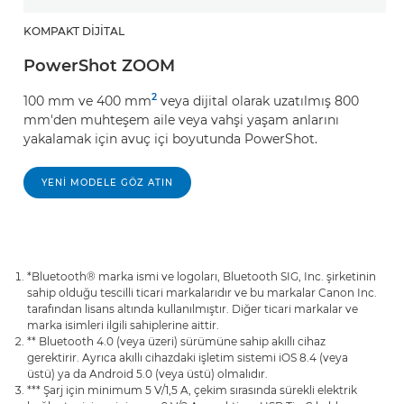
KOMPAKT DIJITAL
PowerShot ZOOM
2
100 mm ve 400 mm
veya dijital olarak uzatılmış 800
mm'den muhteşem aile veya vahşi yaşam anlarını
yakalamak için avuç içi boyutunda PowerShot.
YENI MODELE GÖZ ATIN
*Bluetooth® marka ismi ve logoları, Bluetooth SIG, Inc. şirketinin
sahip olduğu tescilli ticari markalarıdır ve bu markalar Canon Inc.
tarafından lisans altında kullanılmıştır. Diğer ticari markalar ve
marka isimleri ilgili sahiplerine aittir.
** Bluetooth 4.0 (veya üzeri) sürümüne sahip akıllı cihaz
gerektirir. Ayrıca akıllı cihazdaki işletim sistemi iOS 8.4 (veya
üstü) ya da Android 5.0 (veya üstü) olmalıdır.
*** Şarj için minimum 5 V/1,5 A, çekim sırasında sürekli elektrik