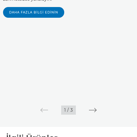
DAHA FAZLA BILGI EDININ
1
/
3