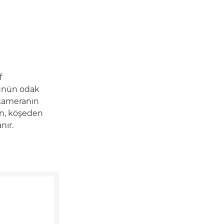
f
rünün odak
 kameranın
in, köşeden
nır.