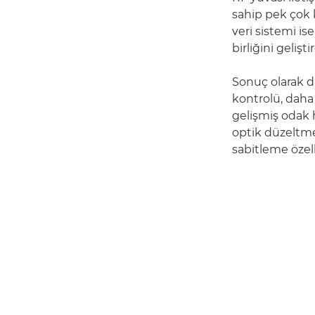
sahip pek çok 
veri sistemi is
birliğini geliştir
Sonuç olarak da
kontrolü, daha
gelişmiş odak h
optik düzeltm
sabitleme özell