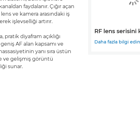
kanaldan faydalanır. Çığır açan
e lens ve kamera arasındaki iş
erek işlevselliği artırır.
RF lens serisini
, pratik diyafram açıklığı
Daha fazla bilgi edi
 geniş AF alan kapsamı ve
assasiyetinin yanı sıra üstün
e ve gelişmiş görüntü
iği sunar.