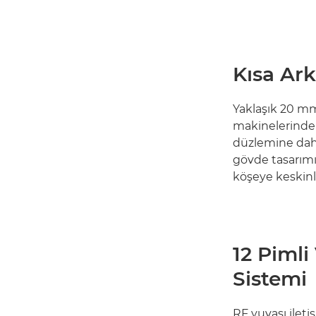
Kısa Ar
Yaklaşık 20 mm'
makinelerindek
düzlemine daha
gövde tasarım
köşeye keskinl
12 Pimli 
Sistemi
RF yuvası iletiş