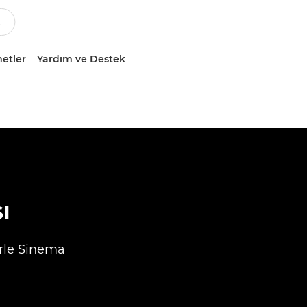
etler
Yardım ve Destek
ı
rle Sinema