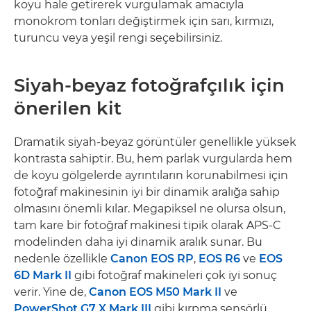
koyu hale getirerek vurgulamak amacıyla
monokrom tonları değiştirmek için sarı, kırmızı,
turuncu veya yeşil rengi seçebilirsiniz.
Siyah-beyaz fotoğrafçılık için
önerilen kit
Dramatik siyah-beyaz görüntüler genellikle yüksek
kontrasta sahiptir. Bu, hem parlak vurgularda hem
de koyu gölgelerde ayrıntıların korunabilmesi için
fotoğraf makinesinin iyi bir dinamik aralığa sahip
olmasını önemli kılar. Megapiksel ne olursa olsun,
tam kare bir fotoğraf makinesi tipik olarak APS-C
modelinden daha iyi dinamik aralık sunar. Bu
nedenle özellikle
Canon EOS RP
,
EOS R6
ve
EOS
6D Mark II
gibi fotoğraf makineleri çok iyi sonuç
verir. Yine de,
Canon EOS M50 Mark II
ve
PowerShot G7 X Mark III
gibi kırpma sensörlü