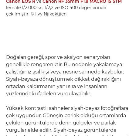
Canon EOS R
ve
Canon RF 35mm F1.8 MACRO IS STM
lens ile 1/2.000 sn, f/2,2 ve ISO 400 değerlerinde
çekilmiştir. © Ilvy Njikoktjien
Doğaları gereği, spor ve aksiyon senaryoları
genellikle rengarenktir. Bu nedenle yakalamaya
çalıştığınız asıl kişi veya nesne sahnede kaybolur.
Siyah-beyaza dönüştürmek dikkat dağınıklığını
ortadan kaldırmanın yanı sıra ve insanların
yüzlerindeki ifadeleri vurgulayabilir.
Yüksek kontrastlı sahneler siyah-beyaz fotoğraflara
çok uygundur. Güneşin parlak olduğu ortamlarda
çekilen görüntülerde derin gölgeler ve parlak
vurgular elde edilir. Siyah-beyaz görüntülerde