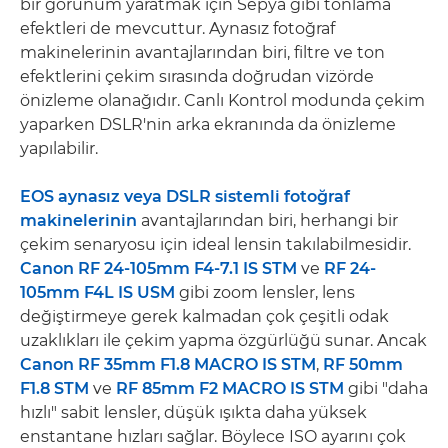
bir görünüm yaratmak için Sepya gibi tonlama
efektleri de mevcuttur. Aynasız fotoğraf
makinelerinin avantajlarından biri, filtre ve ton
efektlerini çekim sırasında doğrudan vizörde
önizleme olanağıdır. Canlı Kontrol modunda çekim
yaparken DSLR'nin arka ekranında da önizleme
yapılabilir.
EOS aynasız veya DSLR sistemli fotoğraf
makinelerinin
avantajlarından biri, herhangi bir
çekim senaryosu için ideal lensin takılabilmesidir.
Canon RF 24-105mm F4-7.1 IS STM
ve
RF 24-
105mm F4L IS USM
gibi zoom lensler, lens
değiştirmeye gerek kalmadan çok çeşitli odak
uzaklıkları ile çekim yapma özgürlüğü sunar. Ancak
Canon RF 35mm F1.8 MACRO IS STM
,
RF 50mm
F1.8 STM
ve
RF 85mm F2 MACRO IS STM
gibi "daha
hızlı" sabit lensler, düşük ışıkta daha yüksek
enstantane hızları sağlar. Böylece ISO ayarını çok