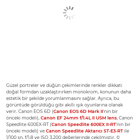
Güzel portreler ve düğün çekimlerinde renkler dikkati
doğal formdan uzaklaştırırken monokrom, konunun daha
estetik bir şekilde yorumlanmasını sağlar. Ayrıca, bu
görüntüde görüldüğü gibi akıllı ışık oyunlarına olanak
verir. Canon EOS 6D (
Canon EOS 6D Mark II
'nin bir
önceki modeli),
Canon EF 24mm f/1.4L II USM lens
, Canon
Speedlite 600EX-RT (
Canon Speedlite 600EX II-RT
'nin bir
önceki modeli) ve
Canon Speedlite Aktarıcı ST-E3-RT
ile
1/100 sn, f/1,8 ve ISO 3.200 değerlerinde çekilmiştir. ©