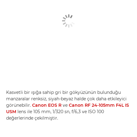
Kasvetli bir ışığa sahip gri bir gökyüzünün bulunduğu
manzaralar renksiz, siyah-beyaz halde çok daha etkileyici
görünebilir.
Canon EOS R
ve
Canon RF 24-105mm F4L IS
USM
lens ile 105 mm, 1/320 sn, f/6,3 ve ISO 100
değerlerinde çekilmiştir.