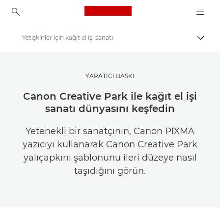
Canon Logo, back to ho
Yetişkinler için kağıt el işi sanatı
İçerik
Canon
İlham Alın | Fotoğrafçılık ve Baskı İpuçları ve Müşteri Kılavuzları
YARATICI BASKI
Fotoğrafçılık ve Baskı İpuçları ve Teknikleri
Canon Creative Park ile kağıt el işi
sanatı dünyasını keşfedin
Yetenekli bir sanatçının, Canon PIXMA
yazıcıyı kullanarak Canon Creative Park
yalıçapkını şablonunu ileri düzeye nasıl
taşıdığını görün.