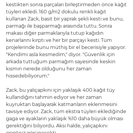
kestikten sonra parçaları birleştirmeden önce kağıt
tüyleri ekledi. 160 g/m2 dokulu renkli kağıt
kullanan Zack, basit bir yaprak şekli kesti ve bunu,
parmağı ile başparmağı arasında tuttu. Sonra
makası diğer parmaklarıyla tutup kağıdın
kenarlarını kırptı ve her bir parçayı kesti. Tüm
projelerinde bunu müthiş bir el becerisiyle yapıyor.
"Kendimi asla kesmedim," diyor. "Güvenlik için
arkada tuttuğum parmağım sayesinde keskin
kısmın nerede olduğunu her zaman
hissedebiliyorum."
Zack, bu yalıçapkını için yaklaşık 400 kağıt tüy
kullandığını tahmin ediyor ve her zaman
kuyruktan başlayarak katmanların eklenmesini
tavsiye ediyor. Zack, tüm ekstra tüyleri eklediğinde
gaga ve ayakların yaklaşık %10 daha büyük olması
gerektiğini biliyordu. Aksi halde, yalıçapkını
orantısız görünecekti.