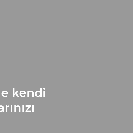
le kendi
rınızı