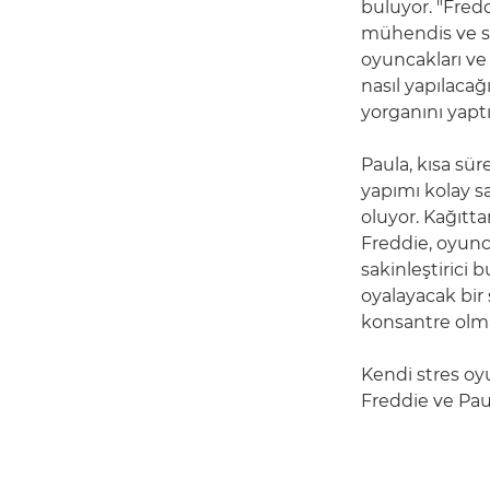
buluyor. "Fredd
mühendis ve sa
oyuncakları ve 
nasıl yapılaca
yorganını yaptı
Paula, kısa sü
yapımı kolay sa
oluyor. Kağıtt
Freddie, oyunc
sakinleştirici 
oyalayacak bir 
konsantre olmas
Kendi stres oyu
Freddie ve Paul