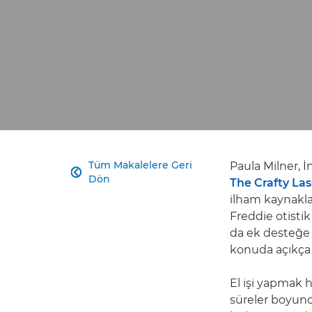
Tüm Makalelere Geri
Paula Milner, İ

Dön
The Crafty Las
ilham kaynakla
Freddie otistik
da ek desteğe 
konuda açıkça
El işi yapmak 
süreler boyunc