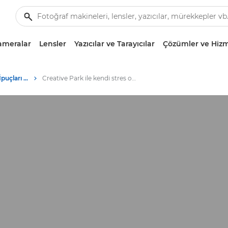
ameralar
Lensler
Yazıcılar ve Tarayıcılar
Çözümler ve Hizm
Fotoğrafçılık ve Baskı İpuçları ve Teknikleri
Creative Park ile kendi stres oyuncaklarınızı yapın