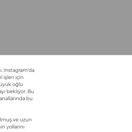
sı. Instagram'da
işleri için
büyük oğlu
ayı bekliyor. Bu
anallarında bu
olmuş ve uzun
n yollarını