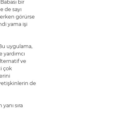
"Babası bir
e de sayı
ikerken görürse
ndi yama işi
 Bu uygulama,
ne yardımcı
ternatif ve
i çok
erini
yetişkinlerin de
 yanı sıra