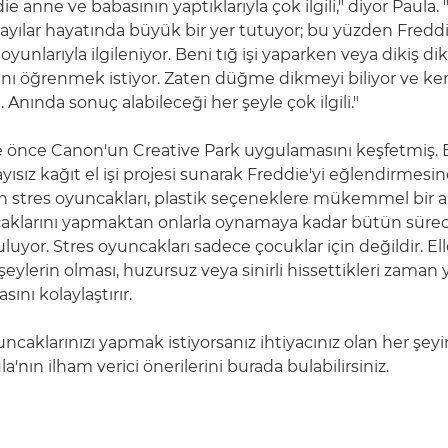
ie anne ve babasının yaptıklarıyla çok ilgili," diyor Paula. 
yılar hayatında büyük bir yer tutuyor; bu yüzden Freddi
oyunlarıyla ilgileniyor. Beni tığ işi yaparken veya dikiş d
ğını öğrenmek istiyor. Zaten düğme dikmeyi biliyor ve ke
. Anında sonuç alabileceği her şeyle çok ilgili."
re önce Canon'un Creative Park uygulamasını keşfetmiş.
yısız kağıt el işi projesi sunarak Freddie'yi eğlendirmesi
an stres oyuncakları, plastik seçeneklere mükemmel bir al
aklarını yapmaktan onlarla oynamaya kadar bütün sürec
buluyor. Stres oyuncakları sadece çocuklar için değildir. Ell
şeylerin olması, huzursuz veya sinirli hissettikleri zaman 
ını kolaylaştırır.
ncaklarınızı yapmak istiyorsanız ihtiyacınız olan her şeyin
a'nın ilham verici önerilerini burada bulabilirsiniz.