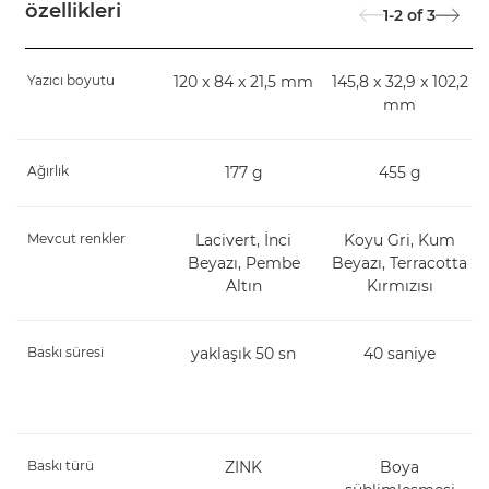
özellikleri
1-2
of
3
Yazıcı boyutu
120 x 84 x 21,5 mm
145,8 x 32,9 x 102,2
mm
Ağırlık
177 g
455 g
Mevcut renkler
Lacivert, İnci
Koyu Gri, Kum
Beyazı, Pembe
Beyazı, Terracotta
Altın
Kırmızısı
Baskı süresi
yaklaşık 50 sn
40 saniye
Baskı türü
ZINK
Boya