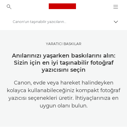
Canon Logo, back to ho
Canon'un taşınabilir yazıcılarını karşılaştırma
İçerik
Canon
İlham Alın | Fotoğrafçılık ve Baskı İpuçları ve Müşteri Kılavuzları
YARATICI BASKILAR
Fotoğrafçılık ve Baskı İpuçları ve Teknikleri
Anılarınızı yaşarken baskılarını alın:
Sizin için en iyi taşınabilir fotoğraf
yazıcısını seçin
Canon, evde veya hareket halindeyken
kolayca kullanabileceğiniz kompakt fotoğraf
yazıcısı seçenekleri üretir. İhtiyaçlarınıza en
uygun olanı bulun.