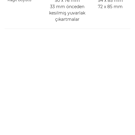
50 x 76 mm
54 x 85 mm
33 mm önceden
72 x 85 mm
kesilmiş yuvarlak
çıkartmalar