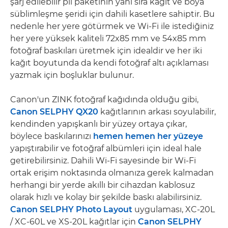
şarj edilebilir pil paketinin yanı sıra kağıt ve boya
süblimleşme şeridi için dahili kasetlere sahiptir. Bu
nedenle her yere götürmek ve Wi-Fi ile istediğiniz
her yere yüksek kaliteli 72x85 mm ve 54x85 mm
fotoğraf baskıları üretmek için idealdir ve her iki
kağıt boyutunda da kendi fotoğraf altı açıklaması
yazmak için boşluklar bulunur.
Canon'un ZINK fotoğraf kağıdında olduğu gibi,
Canon SELPHY QX20
kağıtlarının arkası soyulabilir,
kendinden yapışkanlı bir yüzey ortaya çıkar,
böylece baskılarınızı
hemen hemen her yüzeye
yapıştırabilir ve fotoğraf albümleri için ideal hale
getirebilirsiniz. Dahili Wi-Fi sayesinde bir Wi-Fi
ortak erişim noktasında olmanıza gerek kalmadan
herhangi bir yerde akıllı bir cihazdan kablosuz
olarak hızlı ve kolay bir şekilde baskı alabilirsiniz.
Canon SELPHY Photo Layout
uygulaması, XC-20L
/ XC-60L ve XS-20L kağıtlar için
Canon SELPHY