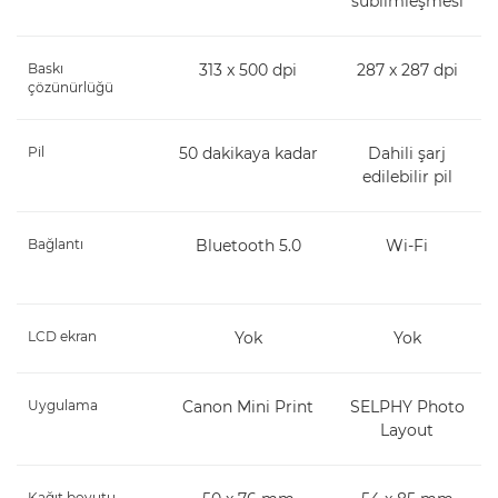
süblimleşmesi
Baskı
313 x 500 dpi
287 x 287 dpi
çözünürlüğü
Pil
50 dakikaya kadar
Dahili şarj
edilebilir pil
Bağlantı
Bluetooth 5.0
Wi-Fi
LCD ekran
Yok
Yok
Uygulama
Canon Mini Print
SELPHY Photo
Layout
Kağıt boyutu