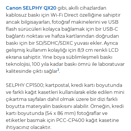
Canon SELPHY QX20
gibi, akıllı cihazlardan
kablosuz baskı için Wi-Fi Direct özelliğine sahiptir
ancak bilgisayarları, fotoğraf makinelerini ve USB
flash sürücüleri kolayca bağlamak için bir USB-C
bağlantı noktası ve hafıza kartlarından doğrudan
baskı için bir SD/SDHC/SDXC yuvası ekler. Ayrıca
gelişmiş kullanım kolaylığı için 8,9 cm renkli LCD
ekrana sahiptir. Yine boya süblimleşmeli baskı
teknolojisi, 100 yıla kadar baskı ömrü ile laboratuvar
1
kalitesinde çıktı sağlar
.
SELPHY CP1500; kartpostal, kredi kartı boyutunda
ve farklı kağıt kasetleri kullanılarak elde edilen mini
çıkartma sayfaları dahil olmak üzere bir dizi farklı
boyutta materyalin baskısını alabilir. Örneğin, kredi
kartı boyutunda (54 x 86 mm) fotoğraflar ve
etiketler basmak için PCC-CP400 kağıt kasetine
ihtiyacınız olacaktır.