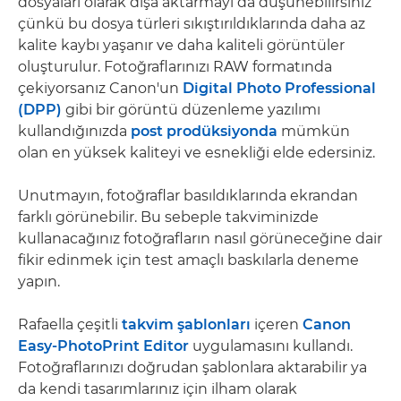
dosyaları olarak dışa aktarmayı da düşünebilirsiniz
çünkü bu dosya türleri sıkıştırıldıklarında daha az
kalite kaybı yaşanır ve daha kaliteli görüntüler
oluşturulur. Fotoğraflarınızı RAW formatında
çekiyorsanız Canon'un
Digital Photo Professional
(DPP)
gibi bir görüntü düzenleme yazılımı
kullandığınızda
post prodüksiyonda
mümkün
olan en yüksek kaliteyi ve esnekliği elde edersiniz.
Unutmayın, fotoğraflar basıldıklarında ekrandan
farklı görünebilir. Bu sebeple takviminizde
kullanacağınız fotoğrafların nasıl görüneceğine dair
fikir edinmek için test amaçlı baskılarla deneme
yapın.
Rafaella çeşitli
takvim şablonları
içeren
Canon
Easy-PhotoPrint Editor
uygulamasını kullandı.
Fotoğraflarınızı doğrudan şablonlara aktarabilir ya
da kendi tasarımlarınız için ilham olarak