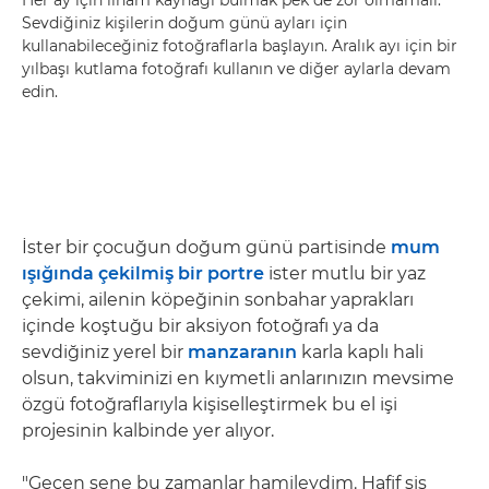
Her ay için ilham kaynağı bulmak pek de zor olmamalı.
Sevdiğiniz kişilerin doğum günü ayları için
kullanabileceğiniz fotoğraflarla başlayın. Aralık ayı için bir
yılbaşı kutlama fotoğrafı kullanın ve diğer aylarla devam
edin.
İster bir çocuğun doğum günü partisinde
mum
ışığında çekilmiş bir portre
ister mutlu bir yaz
çekimi, ailenin köpeğinin sonbahar yaprakları
içinde koştuğu bir aksiyon fotoğrafı ya da
sevdiğiniz yerel bir
manzaranın
karla kaplı hali
olsun, takviminizi en kıymetli anlarınızın mevsime
özgü fotoğraflarıyla kişiselleştirmek bu el işi
projesinin kalbinde yer alıyor.
"Geçen sene bu zamanlar hamileydim. Hafif şiş