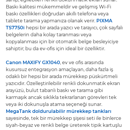
Baskı kalitesi mükemmeldir ve gelişmiş Wi-Fi
baskı özellikleri doğrudan akıllı telefona veya
tablete tarama yapmanıza olanak verir.
PIXMA
TS7750i
hepsi bir arada yazıcı ve tarayıcı, çok sayfalı
belgelerin daha kolay taranması veya
kopyalanması için bir otomatik belge besleyiciye
sahiptir; bu da ev-ofis için ideal bir özelliktir.
Canon MAXIFY GX1040
, ev ve ofis arasında
kusursuz entegrasyon amaçlayan, daha fazla iş
odaklı bir hepsi bir arada mürekkep püskürtmeli
yazıcıdır. Özelleştirilebilir renkli dokunmatik ekran
arayüzü, bulut tabanlı baskı ve tarama gibi
karmaşık ancak sıklıkla tekrarlanan görevleri tek
veya iki dokunuşla atama seçeneği sunar.
MegaTank doldurulabilir mürekkep tankları
sayesinde, tek bir mürekkep şişesi seti ile binlerce
siyah-beyaz ve renkli belge üreterek tipik kartuşlu