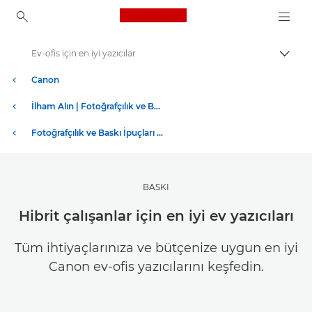
Canon Logo, back to ho
Ev-ofis için en iyi yazıcılar
İçerik
Canon
İlham Alın | Fotoğrafçılık ve Baskı İpuçları ve Müşteri Kılavuzları
Fotoğrafçılık ve Baskı İpuçları ve Teknikleri
BASKI
Hibrit çalışanlar için en iyi ev yazıcıları
Tüm ihtiyaçlarınıza ve bütçenize uygun en iyi
Canon ev-ofis yazıcılarını keşfedin.