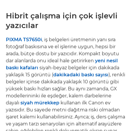
Hibrit çalışma için çok işlevli
yazıcılar
PIXMA TS7650i
, iş belgeleri üretmenin yanı sıra
fotoğraf baskısına ve el işlerine uygun, hepsi bir
arada, bütçe dostu bir yazıcıdır. Kompakt boyutu
dar alanlarda onu ideal hale getirirken
yeni nesil
baskı kafaları
siyah-beyaz belgeler için dakikada
yaklaşık 15 görüntü (
dakikadaki baskı sayısı
), renkli
belgeler içinse dakikada yaklaşık 10 görüntü gibi
yüksek baskı hızları sağlar. Bu aynı zamanda, GX
modellerininki ile eşdeğer, kalem darbelerine
dayalı
siyah mürekkep
kullanan ilk Canon ev
yazısıdır. Bu sayede metni dağıtma riski olmadan
işaret kalemi kullanabilirsiniz. Ayrıca; iş, ders çalışma
ve yaşam tarzı senaryoları için alternatif arayüzlere
sahip, eğilebilen renkli dokunmatik ekran sunar.