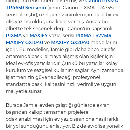
olduğunu erkenden fark etmiş ve
Canon PIXMA
TR4650 Serisinin
(yerini Canon PIXMA TR4755i
serisi almıştır), özel gereksinimleri için ideal bir ev-
ofis yazıcısı olduğuna karar vermiş. Ancak bu
elbette tek seçenek değil. Canon'un kapsamlı
PIXMA
ve
MAXIFY
yazıcı serisi
PIXMA TS7750i
,
MAXIFY GX1040
ve
MAXIFY GX2040
modellerini
içerir. Bu modeller, Jamie gibi daha önce bir ofis
ortamında baskı almaya alışmış olan kişiler için
ideal ev-ofis yazıcılarıdır. Çünkü bu yazıcılar kolay
kurulum ve sezgisel kullanım sağlar. Aynı zamanda,
işletmenizin güvenebileceği profesyonel
standartta baskı kalitesini hızlı, verimli ve uygun
maliyetle sunar.
Burada Jamie, evden çalıştığı günlerde ekran
başından kalkıp tamamen projelere
odaklanabilmesi için ev yazıcısının ona nasıl farklı
bir yol sunduğunu anlatıyor. Biz de ev-ofise yönelik