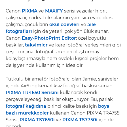
Canon
PIXMA
ve
MAXIFY
serisi yazıcılar hibrit
çalışma için ideal olmalarının yanı sıra evde ders
çalışma, çocukların
okul ödevleri
ve
aile
fotoğrafları
için de yeterli çok yönlülük sunar.
Canon
Easy-PhotoPrint Editor
; özel boyutlu
baskılar,
takvimler
ve kare fotoğraf yerleşimleri gibi
çeşitli orijinal fotoğraf ürünleri oluşturmayı
kolaylaştırmasıyla hem evdeki kişisel projeler hem
de iş yerinde kullanım için idealdir.
Tutkulu bir amatör fotoğrafçı olan Jamie, saniyeler
içinde 4x6 inç kenarlıksız fotoğraf baskısı sunan
PIXMA TR4650 Serisini
kullanarak kendi
çerçeveleyeceği baskılar oluşturuyor. Bu, parlak
fotoğraf kağıdına
birinci kalite baskı için
boya
bazlı mürekkepler
kullanan Canon PIXMA TR4755i
Serisi,
PIXMA TS7650i
ve
PIXMA TS7750i
için de
geçerli.