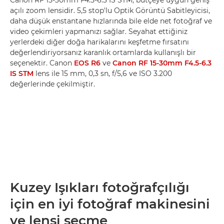
Canon RF 15-30mm F4.5-6.3 IS STM, bütçeye uygun geniş
açılı zoom lensidir. 5,5 stop'lu Optik Görüntü Sabitleyicisi,
daha düşük enstantane hızlarında bile elde net fotoğraf ve
video çekimleri yapmanızı sağlar. Seyahat ettiğiniz
yerlerdeki diğer doğa harikalarını keşfetme fırsatını
değerlendiriyorsanız karanlık ortamlarda kullanışlı bir
seçenektir. Canon
EOS R6
ve
Canon RF 15-30mm F4.5-6.3
IS STM
lens ile 15 mm, 0,3 sn, f/5,6 ve ISO 3.200
değerlerinde çekilmiştir.
Kuzey Işıkları fotoğrafçılığı
için en iyi fotoğraf makinesini
ve lensi seçme