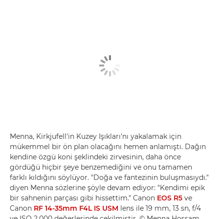
Menna, Kirkjufell'in Kuzey Işıkları'nı yakalamak için
mükemmel bir ön plan olacağını hemen anlamıştı. Dağın
kendine özgü koni şeklindeki zirvesinin, daha önce
gördüğü hiçbir şeye benzemediğini ve onu tamamen
farklı kıldığını söylüyor. "Doğa ve fantezinin buluşmasıydı."
diyen Menna sözlerine şöyle devam ediyor: "Kendimi epik
bir sahnenin parçası gibi hissettim." Canon
EOS R5
ve
Canon
RF 14-35mm F4L IS USM
lens ile 19 mm, 13 sn, f/4
ve ISO 2.000 değerlerinde çekilmiştir. © Menna Hossam