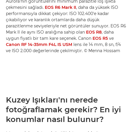
Aurora'nın görüntülerini minimum parazitle loş ışıkta
çekmesini sağladı.
EOS R6 Mark II
, daha da yüksek ISO
performansıyla dikkat çekiyor: ISO 102.400'e kadar
çıkabiliyor ve karanlık ortamlarda daha düşük
parazitlenme seviyeleriyle net görüntüler sunuyor. EOS R6
Mark II ile aynı ISO aralığına sahip olan
EOS R8
, daha
uygun fiyatlı bir tam kare seçenek. Canon
EOS R5
ve
Canon RF 14-35mm F4L IS USM
lens ile 14 mm, 8 sn, f/4
ve ISO 2.000 değerlerinde çekilmiştir. © Menna Hossam
Kuzey Işıkları'nı nerede
fotoğraflamak gerekir? En iyi
konumlar nasıl bulunur?