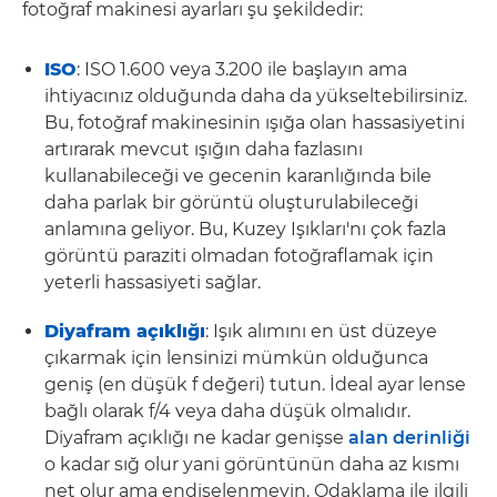
fotoğraf makinesi ayarları şu şekildedir:
ISO
: ISO 1.600 veya 3.200 ile başlayın ama
ihtiyacınız olduğunda daha da yükseltebilirsiniz.
Bu, fotoğraf makinesinin ışığa olan hassasiyetini
artırarak mevcut ışığın daha fazlasını
kullanabileceği ve gecenin karanlığında bile
daha parlak bir görüntü oluşturulabileceği
anlamına geliyor. Bu, Kuzey Işıkları'nı çok fazla
görüntü paraziti olmadan fotoğraflamak için
yeterli hassasiyeti sağlar.
Diyafram açıklığı
: Işık alımını en üst düzeye
çıkarmak için lensinizi mümkün olduğunca
geniş (en düşük f değeri) tutun. İdeal ayar lense
bağlı olarak f/4 veya daha düşük olmalıdır.
Diyafram açıklığı ne kadar genişse
alan derinliği
o kadar sığ olur yani görüntünün daha az kısmı
net olur ama endişelenmeyin. Odaklama ile ilgili