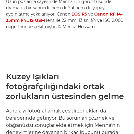
Uzun pozlama sayesinde Menna'nın görüntüsünde
dramatik bir sahnede hem doğal hem de yapay
aydınlatma yakalanıyor. Canon
EOS R5
ve
Canon RF 14-
35mm F4L IS USM
lens ile 22 mm, 13 sn, f/4 ve ISO 2.000
değerlerinde çekilmiştir. © Menna Hossam
Kuzey Işıkları
fotoğrafçılığındaki ortak
zorlukların üstesinden gelme
Aurora'yı fotoğraflamak çeşitli zorlukları da
beraberinde getiriyor. Bu sorunları çözmek ve
olağanüstü sonuçlar elde etmek için Menna'nın
deneyimlerine dayanan birkaç ipucunu burada