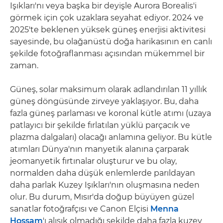
Işıkları'nı veya başka bir deyişle Aurora Borealis'i
görmek için çok uzaklara seyahat ediyor. 2024 ve
2025'te beklenen yüksek güneş enerjisi aktivitesi
sayesinde, bu olağanüstü doğa harikasının en canlı
şekilde fotoğraflanması açısından mükemmel bir
zaman.
Güneş, solar maksimum olarak adlandırılan 11 yıllık
güneş döngüsünde zirveye yaklaşıyor. Bu, daha
fazla güneş parlaması ve koronal kütle atımı (uzaya
patlayıcı bir şekilde fırlatılan yüklü parçacık ve
plazma dalgaları) olacağı anlamına geliyor. Bu kütle
atımları Dünya'nın manyetik alanına çarparak
jeomanyetik fırtınalar oluşturur ve bu olay,
normalden daha düşük enlemlerde parıldayan
daha parlak Kuzey Işıkları'nın oluşmasına neden
olur. Bu durum, Mısır'da doğup büyüyen güzel
sanatlar fotoğrafçısı ve Canon Elçisi
Menna
Hossam
'ı alışık olmadığı şekilde daha fazla kuzey