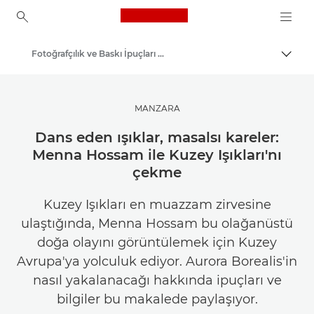
Canon Logo, back to ho
Fotoğrafçılık ve Baskı İpuçları ve Teknikleri
İçerik
Canon
İlham Alın | Fotoğrafçılık ve Baskı İpuçları ve Müşteri Kılavuzları
MANZARA
Dans eden ışıklar, masalsı kareler:
Menna Hossam ile Kuzey Işıkları'nı
çekme
Kuzey Işıkları en muazzam zirvesine
ulaştığında, Menna Hossam bu olağanüstü
doğa olayını görüntülemek için Kuzey
Avrupa'ya yolculuk ediyor. Aurora Borealis'in
nasıl yakalanacağı hakkında ipuçları ve
bilgiler bu makalede paylaşıyor.