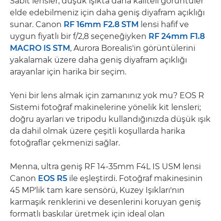
Sabit lensler, düşük ışıkta daha kaliteli görüntüler
elde edebilmeniz için daha geniş diyafram açıklığı
sunar. Canon
RF 16mm F2.8 STM
lensi hafif ve
uygun fiyatlı bir f/2,8 seçeneğiyken
RF 24mm F1.8
MACRO IS STM
, Aurora Borealis'in görüntülerini
yakalamak üzere daha geniş diyafram açıklığı
arayanlar için harika bir seçim.
Yeni bir lens almak için zamanınız yok mu? EOS R
Sistemi fotoğraf makinelerine yönelik kit lensleri;
doğru ayarları ve tripodu kullandığınızda düşük ışık
da dahil olmak üzere çeşitli koşullarda harika
fotoğraflar çekmenizi sağlar.
Menna, ultra geniş RF 14-35mm F4L IS USM lensi
Canon
EOS R5
ile eşleştirdi. Fotoğraf makinesinin
45 MP'lik tam kare sensörü, Kuzey Işıkları'nın
karmaşık renklerini ve desenlerini koruyan geniş
formatlı baskılar üretmek için ideal olan