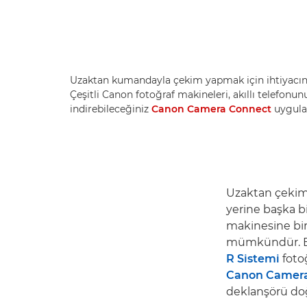
Uzaktan kumandayla çekim yapmak için ihtiyacınız
Çeşitli Canon fotoğraf makineleri, akıllı telefonun
indirebileceğiniz
Canon Camera Connect
uygulam
Uzaktan çekim,
yerine başka b
makinesine bir
mümkündür. Bi
R Sistemi
foto
Canon Camer
deklanşörü doğ