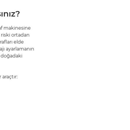
ınız?
raf makinesine
 riski ortadan
afları elde
rajı ayarlamanın
a doğadaki
 araçtır: