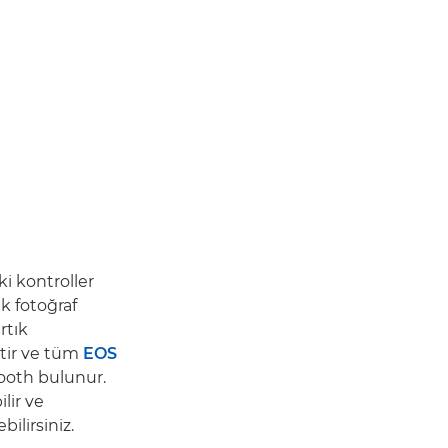
i kontroller
k fotoğraf
rtık
tir ve tüm
EOS
ooth bulunur.
lir ve
ilirsiniz.