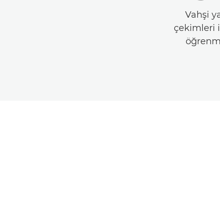
Vahşi y
çekimleri 
öğrenme