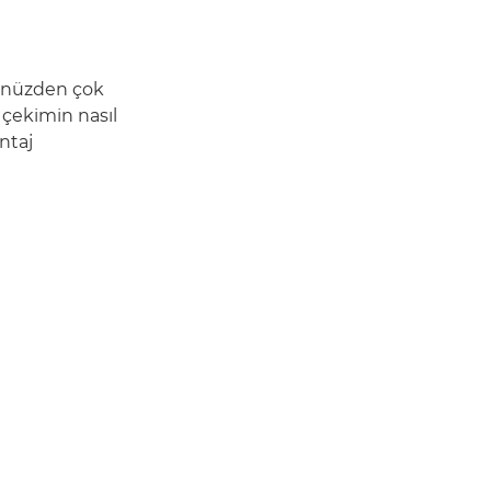
ğünüzden çok
 çekimin nasıl
antaj