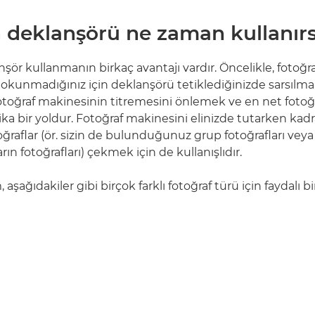
 deklanşörü ne zaman kullanırs
şör kullanmanın birkaç avantajı vardır. Öncelikle, fotoğ
 dokunmadığınız için deklanşörü tetiklediğinizde sarsılma
fotoğraf makinesinin titremesini önlemek ve en net fotoğr
ka bir yoldur. Fotoğraf makinesini elinizde tutarken kad
oğraflar (ör. sizin de bulunduğunuz grup fotoğrafları vey
ın fotoğrafları) çekmek için de kullanışlıdır.
şağıdakiler gibi birçok farklı fotoğraf türü için faydalı bir