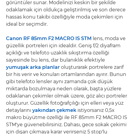
görüntüler sunar. Modelinizi keskin bir şekilde
odaklamak için oldukça geliştirilmiş ve son derece
hassas konu takibi özelliğiyle moda çekimleri için
ideal bir seçimdir.
Canon RF 85mm F2 MACRO IS STM
lens, moda ve
güzellik portreleri için idealdir. Geniş f/2 diyafram
açıklığı ve telefoto uzaklık sıkıştırma özelliği
sayesinde bu lens, dar bulanıklık efektiyle
yumuşak arka planlar
oluşturarak portrelere zarif
bir his verir ve konuları ortamlarından ayırır. Bunun
gibi telefoto lensler aynı zamanda çok düşük
miktarda bozulmaya neden olarak, başta yüzlere
odaklanan çekimler olmak üzere, göz alıcı portreler
oluşturur. Güzellik fotoğrafçılığı için elleri veya yüz
detaylarını
yakından çekmek
istiyorsanız 0,5x
makro büyütme özelliği ile RF 85mm F2 MACRO IS
STM'ye güvenebilirsiniz. Dahası, gece sokak çekimi
için dışarı çıkmaya karar verirseniz 5 stop'lu