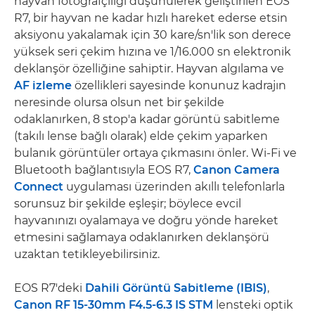
hayvan fotoğrafçılığı düşünülerek geliştirilen EOS
R7, bir hayvan ne kadar hızlı hareket ederse etsin
aksiyonu yakalamak için 30 kare/sn'lik son derece
yüksek seri çekim hızına ve 1/16.000 sn elektronik
deklanşör özelliğine sahiptir. Hayvan algılama ve
AF izleme
özellikleri sayesinde konunuz kadrajın
neresinde olursa olsun net bir şekilde
odaklanırken, 8 stop'a kadar görüntü sabitleme
(takılı lense bağlı olarak) elde çekim yaparken
bulanık görüntüler ortaya çıkmasını önler. Wi-Fi ve
Bluetooth bağlantısıyla EOS R7,
Canon Camera
Connect
uygulaması üzerinden akıllı telefonlarla
sorunsuz bir şekilde eşleşir; böylece evcil
hayvanınızı oyalamaya ve doğru yönde hareket
etmesini sağlamaya odaklanırken deklanşörü
uzaktan tetikleyebilirsiniz.
EOS R7'deki
Dahili Görüntü Sabitleme (IBIS)
,
Canon RF 15-30mm F4.5-6.3 IS STM
lensteki optik