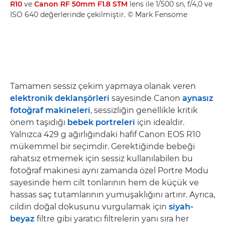
R10
ve
Canon RF 50mm F1.8 STM
lens ile 1/500 sn, f/4,0 ve
ISO 640 değerlerinde çekilmiştir. © Mark Fensome
Tamamen sessiz çekim yapmaya olanak veren
elektronik deklanşörleri
sayesinde Canon
aynasız
fotoğraf makineleri
, sessizliğin genellikle kritik
önem taşıdığı
bebek portreleri
için idealdir.
Yalnızca 429 g ağırlığındaki hafif Canon EOS R10
mükemmel bir seçimdir. Gerektiğinde bebeği
rahatsız etmemek için sessiz kullanılabilen bu
fotoğraf makinesi aynı zamanda özel Portre Modu
sayesinde hem cilt tonlarının hem de küçük ve
hassas saç tutamlarının yumuşaklığını artırır. Ayrıca,
cildin doğal dokusunu vurgulamak için
siyah-
beyaz
filtre gibi yaratıcı filtrelerin yanı sıra her