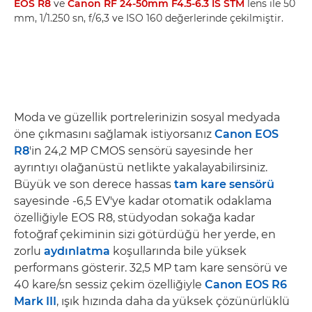
EOS R8
ve
Canon RF 24-50mm F4.5-6.3 IS STM
lens ile 50
mm, 1/1.250 sn, f/6,3 ve ISO 160 değerlerinde çekilmiştir.
Moda ve güzellik portrelerinizin sosyal medyada
öne çıkmasını sağlamak istiyorsanız
Canon EOS
R8
'in 24,2 MP CMOS sensörü sayesinde her
ayrıntıyı olağanüstü netlikte yakalayabilirsiniz.
Büyük ve son derece hassas
tam kare sensörü
sayesinde -6,5 EV'ye kadar otomatik odaklama
özelliğiyle EOS R8, stüdyodan sokağa kadar
fotoğraf çekiminin sizi götürdüğü her yerde, en
zorlu
aydınlatma
koşullarında bile yüksek
performans gösterir. 32,5 MP tam kare sensörü ve
40 kare/sn sessiz çekim özelliğiyle
Canon EOS R6
Mark III
, ışık hızında daha da yüksek çözünürlüklü