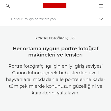
Canon Logo, back to ho
Her durum için portrelere yönelik fotoğraf makineleri ve lensler
İçerik
Canon
İlham Alın | Fotoğrafçılık ve Baskı İpuçları ve Müşteri Kılavuzları
PORTRE FOTOĞRAFÇILIĞI
Fotoğrafçılık ve Baskı İpuçları ve Teknikleri
Her ortama uygun portre fotoğraf
makineleri ve lensleri
Portre fotoğrafçılığı için en iyi giriş seviyesi
Canon kitini seçerek bebeklerden evcil
hayvanlara, modadan aile portrelerine kadar
tüm çekimlerde konunuzun güzelliğini ve
karakterini yakalayın.