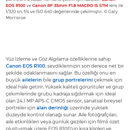
EOS R100
ve
Canon RF 35mm F1.8 MACRO IS STM
lens ile
1/320 sn, f/4 ve ISO 640 değerlerinde çekilmiştir. © Gary
Morrisroe
Yüz İzleme ve Göz Algılama özelliklerine sahip
Canon EOS R100
, sevdiklerinizin son derece net bir
şekilde odaklanmasını sağlar. Bu özelliği onu en
büyük
ailelerin
bile
grup portrelerini
çekmek için
ideal hale getirir. Yüksek kaliteli görüntüler ve grup
çekimlerinde grubu kadraja sığdırmak için ideal
olan 24,1 MP APS-C CMOS sensör, sanatsal bireysel
portreler için
alan derinliği
üzerinde yüksek
düzeyde kontrol olanağı sunar. Aile fotoğrafçıları,
aile etkinlikleri veya günlük gezileri için filmli özet
oluşturmak üzere EOS R100'ün kısa klipleri ve