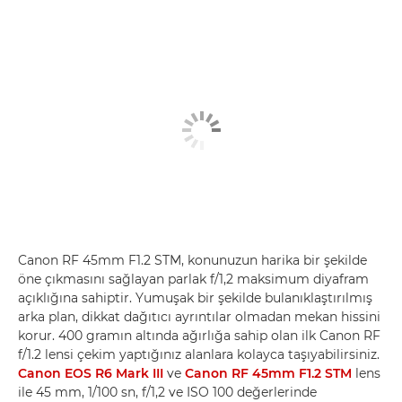
Canon RF 45mm F1.2 STM, konunuzun harika bir şekilde
öne çıkmasını sağlayan parlak f/1,2 maksimum diyafram
açıklığına sahiptir. Yumuşak bir şekilde bulanıklaştırılmış
arka plan, dikkat dağıtıcı ayrıntılar olmadan mekan hissini
korur. 400 gramın altında ağırlığa sahip olan ilk Canon RF
f/1.2 lensi çekim yaptığınız alanlara kolayca taşıyabilirsiniz.
Canon EOS R6 Mark III
ve
Canon RF 45mm F1.2 STM
lens
ile 45 mm, 1/100 sn, f/1,2 ve ISO 100 değerlerinde