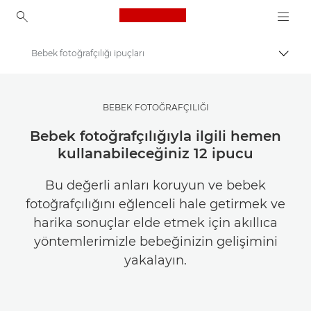
Canon Logo, back to ho
Bebek fotoğrafçılığı ipuçları
İçerik
Canon
İlham Alın | Fotoğrafçılık ve Baskı İpuçları ve Müşteri Kılavuzları
BEBEK FOTOĞRAFÇILIĞI
Fotoğrafçılık ve Baskı İpuçları ve Teknikleri
Bebek fotoğrafçılığıyla ilgili hemen
kullanabileceğiniz 12 ipucu
Bu değerli anları koruyun ve bebek
fotoğrafçılığını eğlenceli hale getirmek ve
harika sonuçlar elde etmek için akıllıca
yöntemlerimizle bebeğinizin gelişimini
yakalayın.