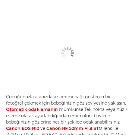
Çocuğunuzla aranızdaki samimi bağı gösteren bir
fotoğraf çekmek için bebeğinizin göz seviyesine yaklaşın.
Otomatik odaklamanın
mümkünse Tek nokta veya Yüz +
izleme olarak ayarlandığından emin olun; böylece
bebeğinizin gözlerine net bir şekilde odaklanabilirsiniz.
Canon EOS R10
ve
Canon RF 50mm F1.8 STM
lens ile
1/100 sn, f/2,8 ve ISO 640 değerlerinde çekilmiştir. © Mark