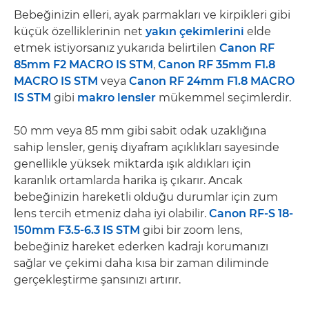
Bebeğinizin elleri, ayak parmakları ve kirpikleri gibi
küçük özelliklerinin net
yakın çekimlerini
elde
etmek istiyorsanız yukarıda belirtilen
Canon RF
85mm F2 MACRO IS STM
,
Canon RF 35mm F1.8
MACRO IS STM
veya
Canon RF 24mm F1.8 MACRO
IS STM
gibi
makro lensler
mükemmel seçimlerdir.
50 mm veya 85 mm gibi sabit odak uzaklığına
sahip lensler, geniş diyafram açıklıkları sayesinde
genellikle yüksek miktarda ışık aldıkları için
karanlık ortamlarda harika iş çıkarır. Ancak
bebeğinizin hareketli olduğu durumlar için zum
lens tercih etmeniz daha iyi olabilir.
Canon RF-S 18-
150mm F3.5-6.3 IS STM
gibi bir zoom lens,
bebeğiniz hareket ederken kadrajı korumanızı
sağlar ve çekimi daha kısa bir zaman diliminde
gerçekleştirme şansınızı artırır.