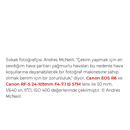
Sokak fotoğrafçısı Andres McNeill, "Çekim yapmak için en
sevdiğim hava şartları yağmurlu havalar; bu nedenle hava
koşullarına dayanabilecek bir fotoğraf makinesine sahip
olmak benim için bir zorunluluk," diyor.
Canon EOS R6
ve
Canon RF-S 24-105mm F4-7.1 IS STM
lens ile 50 mm,
1/640 sn, f/7,1, ISO 400 değerlerinde çekilmiştir. © Andres
McNeill