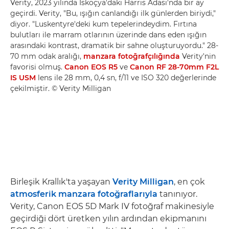
Verity, 2023 yılında İskoçya'daki Harris Adası'nda bir ay
geçirdi. Verity, "Bu, ışığın canlandığı ilk günlerden biriydi,"
diyor. "Luskentyre'deki kum tepelerindeydim. Fırtına
bulutları ile marram otlarının üzerinde dans eden ışığın
arasındaki kontrast, dramatik bir sahne oluşturuyordu." 28-
70 mm odak aralığı,
manzara fotoğrafçılığında
Verity'nin
favorisi olmuş.
Canon EOS R5
ve
Canon RF 28-70mm F2L
IS USM
lens ile 28 mm, 0,4 sn, f/11 ve ISO 320 değerlerinde
çekilmiştir. © Verity Milligan
Birleşik Krallık'ta yaşayan
Verity Milligan
, en çok
atmosferik manzara fotoğraflarıyla
tanınıyor.
Verity, Canon EOS 5D Mark IV fotoğraf makinesiyle
geçirdiği dört üretken yılın ardından ekipmanını