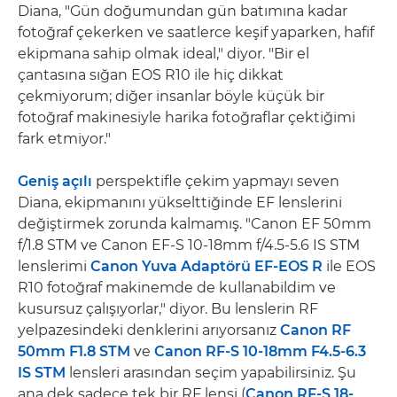
Diana, "Gün doğumundan gün batımına kadar
fotoğraf çekerken ve saatlerce keşif yaparken, hafif
ekipmana sahip olmak ideal," diyor. "Bir el
çantasına sığan EOS R10 ile hiç dikkat
çekmiyorum; diğer insanlar böyle küçük bir
fotoğraf makinesiyle harika fotoğraflar çektiğimi
fark etmiyor."
Geniş açılı
perspektifle çekim yapmayı seven
Diana, ekipmanını yükselttiğinde EF lenslerini
değiştirmek zorunda kalmamış. "Canon EF 50mm
f/1.8 STM ve Canon EF-S 10-18mm f/4.5-5.6 IS STM
lenslerimi
Canon Yuva Adaptörü EF-EOS R
ile EOS
R10 fotoğraf makinemde de kullanabildim ve
kusursuz çalışıyorlar," diyor. Bu lenslerin RF
yelpazesindeki denklerini arıyorsanız
Canon RF
50mm F1.8 STM
ve
Canon RF-S 10-18mm F4.5-6.3
IS STM
lensleri arasından seçim yapabilirsiniz. Şu
ana dek sadece tek bir RF lensi (
Canon RF-S 18-