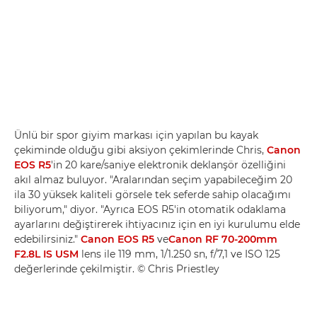
Ünlü bir spor giyim markası için yapılan bu kayak
çekiminde olduğu gibi aksiyon çekimlerinde Chris,
Canon
EOS R5
'in 20 kare/saniye elektronik deklanşör özelliğini
akıl almaz buluyor. "Aralarından seçim yapabileceğim 20
ila 30 yüksek kaliteli görsele tek seferde sahip olacağımı
biliyorum," diyor. "Ayrıca EOS R5'in otomatik odaklama
ayarlarını değiştirerek ihtiyacınız için en iyi kurulumu elde
edebilirsiniz."
Canon EOS R5
ve
Canon RF 70-200mm
F2.8L IS USM
lens ile 119 mm, 1/1.250 sn, f/7,1 ve ISO 125
değerlerinde çekilmiştir. © Chris Priestley