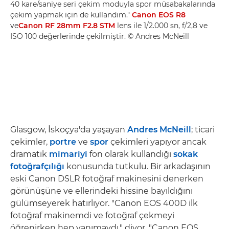
40 kare/saniye seri çekim moduyla spor müsabakalarında
çekim yapmak için de kullandım."
Canon EOS R8
ve
Canon RF 28mm F2.8 STM
lens ile 1/2.000 sn, f/2,8 ve
ISO 100 değerlerinde çekilmiştir. © Andres McNeill
Glasgow, İskoçya'da yaşayan
Andres McNeill
; ticari
çekimler,
portre
ve
spor
çekimleri yapıyor ancak
dramatik
mimariyi
fon olarak kullandığı
sokak
fotoğrafçılığı
konusunda tutkulu. Bir arkadaşının
eski Canon DSLR fotoğraf makinesini denerken
görünüşüne ve ellerindeki hissine bayıldığını
gülümseyerek hatırlıyor. "Canon EOS 400D ilk
fotoğraf makinemdi ve fotoğraf çekmeyi
öğrenirken hep yanımaydı," diyor. "Canon EOS