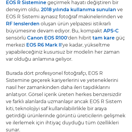
EOS R Sistemine
geçirmek hayatı değiştiren bir
deneyim oldu.
2018 yılında kullanıma sunulan
ve
EOS R Sistemi aynasız fotoğraf makinelerinden ve
RF lenslerden
oluşan ürün yelpazesi istikrarlı
büyümesine devam ediyor. Bu, kompakt
APS-C
sensörlü
Canon EOS R100
'den hibrit
tam kare
güç
merkezi
EOS R6 Mark II
'ye kadar, yükseltme
yapabileceğiniz kusursuz bir modelin her zaman
var olduğu anlamına geliyor.
Burada dört profesyonel fotoğrafçı, EOS R
Sistemine geçerek kariyerlerini ve yeteneklerini
nasıl her zamankinden daha ileri taşıdıklarını
anlatıyor. Görsel içerik üreten herkes benzersizdir
ve farklı alanlarda uzmanlaşır ancak EOS R Sistem
kiti, teknolojiyi saf kullanılabilirlikle bir araya
getirdiği ürünlerinde görüntü üreticilerin gelişmek
ve ilerlemek için ihtiyaç duyduğu tüm özellikleri
sunar.