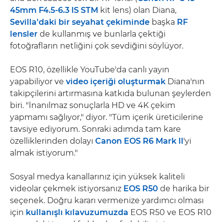
45mm F4.5-6.3 IS STM
kit lens) olan Diana,
Sevilla'daki bir seyahat çekiminde
başka
RF
lensler
de kullanmış ve bunlarla çektiği
fotoğrafların netliğini çok sevdiğini söylüyor.
EOS R10, özellikle YouTube'da canlı yayın
yapabiliyor ve
video içeriği oluşturmak
Diana'nın
takipçilerini artırmasına katkıda bulunan şeylerden
biri. "İnanılmaz sonuçlarla HD ve 4K çekim
yapmamı sağlıyor," diyor. "Tüm içerik üreticilerine
tavsiye ediyorum. Sonraki adımda tam kare
özelliklerinden dolayı
Canon EOS R6 Mark II
'yi
almak istiyorum."
Sosyal medya kanallarınız için yüksek kaliteli
videolar çekmek istiyorsanız
EOS R50
de harika bir
seçenek. Doğru kararı vermenize yardımcı olması
için
kullanışlı kılavuzumuzda
EOS R50 ve EOS R10