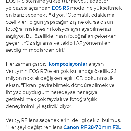
EOS R Sistemine yükseltti. "Mevcut adaptör
yelpazesi açısından
EOS R5
modeline yükseltmek
en bariz seçenekti," diyor. "Otomatik odaklama
özellikleri, o gün yapacağınız iş ne olursa olsun
fotoğraf makinesini kolayca ayarlayabilmenizi
sağlıyor. Bu, özellikle insan fotoğrafları çekerken
geçerli. Yüz algılama ve takipli AF yöntemi en
sevdiğim modlardan biri."
Her zaman çarpıcı
kompozisyonlar
arayan
Verity'nin EOS R5'te en çok kullandığı özellik, 2,1
milyon noktalı değişken açılı LCD dokunmatik
ekran. "Ekranı çevirebilmek, döndürebilmek ve
ihtiyaç duyduğum neredeyse her açıya
getirebilmek çok faydalı ve fotoğrafçılık
deneyimimi iyileştirdi," diyor.
Verity, RF lens seçeneklerini de ilgi çekici bulmuş.
"Her şeyi değiştiren lens
Canon RF 28-70mm F2L