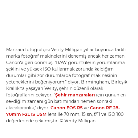
Manzara fotoğrafçısı Verity Milligan yıllar boyunca farklı
marka fotoğraf makinelerini denemiş ancak her zaman
Canon'a geri dönmüş. "RAW görüntülerin yorumlanma
şeklini ve yüksek ISO kullanmak zorunda kaldığım
durumlar gibi zor durumlarda fotoğraf makinesinin
yeteneklerini beğeniyorum," diyor. Birmingham, Birleşik
Krallık'ta yaşayan Verity, şehrin düzenli olarak
fotoğraflarını çekiyor. "
Şehir manzaraları
için günün en
sevdiğim zamanı gün batımından hemen sonraki
alacakaranlık," diyor.
Canon EOS R5
ve
Canon RF 28-
70mm F2L IS USM
lens ile 70 mm, 15 sn, f/11 ve ISO 100
değerlerinde çekilmiştir. © Verity Milligan