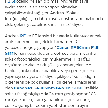
(IBIS)
özelliğine sahip olması Andres'in zayıf
aydınlatmalı alanlarda tripod olmadan
çalışabilmesini sağlıyor. Andres, "Sokak
fotoğrafçılığı için daha düşük enstantane hızlarında
elde çekim yapabilmek inanılmaz," diyor.
Andres,
RF
ve EF lensleri bir arada kullanıyor ancak
artık kademeli bir şekilde tamamen RF
yelpazesine geçiş yapıyor. "
Canon RF 50mm F1.8
STM
lensin küçüklüğünü çok seviyorum çünkü
sokak fotoğrafçılığı için mükemmel. Hızlı f/1,8
diyafram açıklığı da düşük ışık senaryoları için
harika, çünkü alacakaranlıkta veya gece çekim
yapmayı seviyorum," diye açıklıyor. "Kullandığım
diğer lens de çok kullanışlı bir genel amaçlı lens
olan
Canon RF 24-105mm F4-7.1 IS STM
. Özellikle
sokak fotoğrafçılığında 24 mm geniş açıdan 105
mm'ye kadar çekim yapabilmek çok kullanışlı
çünkü geniş bir çekim yaptıktan sonra aynı