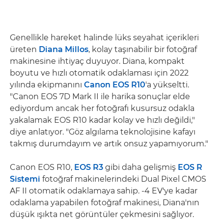
Genellikle hareket halinde lüks seyahat içerikleri
üreten
Diana Millos
, kolay taşınabilir bir fotoğraf
makinesine ihtiyaç duyuyor. Diana, kompakt
boyutu ve hızlı otomatik odaklaması için 2022
yılında ekipmanını
Canon EOS R10
'a yükseltti.
"Canon EOS 7D Mark II ile harika sonuçlar elde
ediyordum ancak her fotoğrafı kusursuz odakla
yakalamak EOS R10 kadar kolay ve hızlı değildi,"
diye anlatıyor. "Göz algılama teknolojisine kafayı
takmış durumdayım ve artık onsuz yapamıyorum."
Canon EOS R10,
EOS R3
gibi daha gelişmiş
EOS R
Sistemi
fotoğraf makinelerindeki Dual Pixel CMOS
AF II otomatik odaklamaya sahip. -4 EV'ye kadar
odaklama yapabilen fotoğraf makinesi, Diana'nın
düşük ışıkta net görüntüler çekmesini sağlıyor.