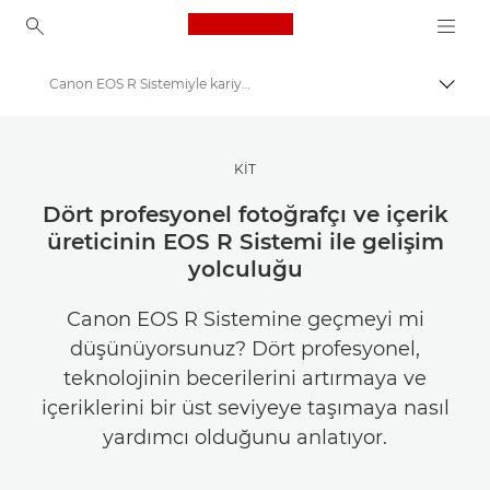
Canon Logo, back to ho
Canon EOS R Sistemiyle kariyerinizi ilerletme
İçerik
Canon
İlham Alın | Fotoğrafçılık ve Baskı İpuçları ve Müşteri Kılavuzları
KİT
Fotoğrafçılık ve yaratıcılık hakkında hikayeler
Dört profesyonel fotoğrafçı ve içerik
üreticinin EOS R Sistemi ile gelişim
yolculuğu
Canon EOS R Sistemine geçmeyi mi
düşünüyorsunuz? Dört profesyonel,
teknolojinin becerilerini artırmaya ve
içeriklerini bir üst seviyeye taşımaya nasıl
yardımcı olduğunu anlatıyor.